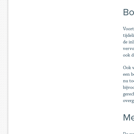
Bo
Voort
tijde
de in
vervo
ook d
Ook 
een b
nu to
bijvo
gerec
overg
Me