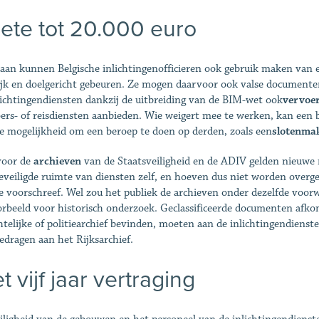
ete tot 20.000 euro
aan kunnen Belgische inlichtingenofficieren ook gebruik maken van
lijk en doelgericht gebeuren. Ze mogen daarvoor ook valse documen
lichtingendiensten dankzij de uitbreiding van de BIM-wet ook
vervoer
ers- of reisdiensten aanbieden. Wie weigert mee te werken, kan een b
e mogelijkheid om een beroep te doen op derden, zoals een
slotenma
voor de
archieven
van de Staatsveiligheid en de ADIV gelden nieuwe
eveiligde ruimte van diensten zelf, en hoeven dus niet worden overgeb
e voorschreef. Wel zou het publiek de archieven onder dezelfde voorw
orbeeld voor historisch onderzoek. Geclassificeerde documenten afkom
htelijke of politiearchief bevinden, moeten aan de inlichtingendien
edragen aan het Rijksarchief.
t vijf jaar vertraging