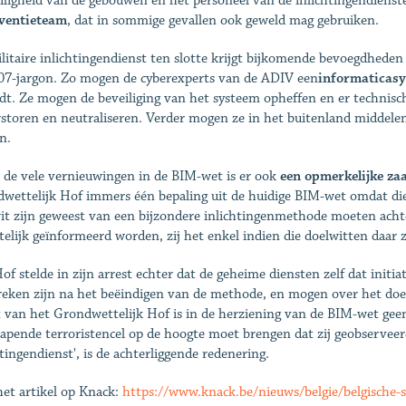
iligheid van de gebouwen en het personeel van de inlichtingendienst
ventieteam
, dat in sommige gevallen ook geweld mag gebruiken.
litaire inlichtingendienst ten slotte krijgt bijkomende bevoegdhede
07-jargon. Zo mogen de cyberexperts van de ADIV een
informaticas
dt. Ze mogen de beveiliging van het systeem opheffen en er technis
rstoren en neutraliseren. Verder mogen ze in het buitenland middele
n.
 de vele vernieuwingen in de BIM-wet is er ook
een opmerkelijke za
wettelijk Hof immers één bepaling uit de huidige BIM-wet omdat die
it zijn geweest van een bijzondere inlichtingenmethode moeten acht
ftelijk geïnformeerd worden, zij het enkel indien die doelwitten daar 
of stelde in zijn arrest echter dat de geheime diensten zelf dat initi
reken zijn na het beëindigen van de methode, en mogen over het doe
t van het Grondwettelijk Hof is in de herziening van de BIM-wet gee
lapende terroristencel op de hoogte moet brengen dat zij geobserveer
htingendienst', is de achterliggende redenering.
het artikel op Knack:
https://www.knack.be/nieuws/belgie/belgische-s