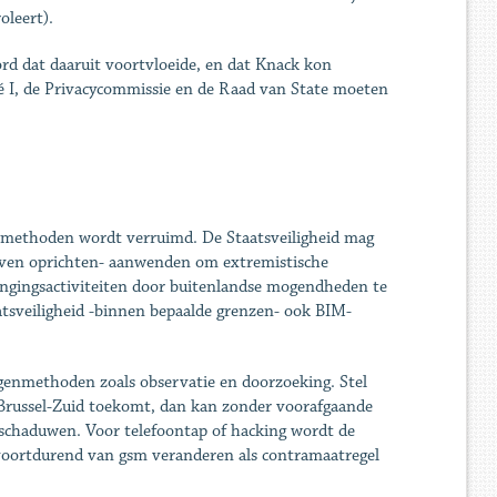
oleert).
rd dat daaruit voortvloeide, en dat Knack kon
té I, de Privacycommissie en de Raad van State moeten
enmethoden wordt verruimd. De Staatsveiligheid mag
ijven oprichten- aanwenden om extremistische
ngingsactiviteiten door buitenlandse mogendheden te
atsveiligheid -binnen bepaalde grenzen- ook BIM-
genmethoden zoals observatie en doorzoeking. Stel
n Brussel-Zuid toekomt, dan kan zonder voorafgaande
 schaduwen. Voor telefoontap of hacking wordt de
voortdurend van gsm veranderen als contramaatregel