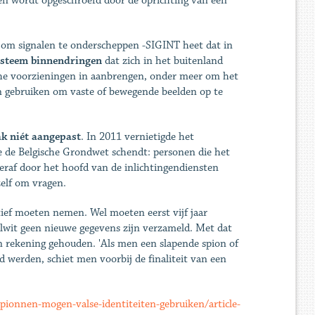
en wordt opgeschroefd door de oprichting van een
n om signalen te onderscheppen -SIGINT heet dat in
ysteem binnendringen
dat zich in het buitenland
che voorzieningen in aanbrengen, onder meer om het
n gebruiken om vaste of bewegende beelden op te
ak niét aangepast
. In 2011 vernietigde het
 de Belgische Grondwet schendt: personen die het
eraf door het hoofd van de inlichtingendiensten
zelf om vragen.
atief moeten nemen. Wel moeten eerst vijf jaar
lwit geen nieuwe gegevens zijn verzameld. Met dat
n rekening gehouden. 'Als men een slapende spion of
d werden, schiet men voorbij de finaliteit van een
pionnen-mogen-valse-identiteiten-gebruiken/article-