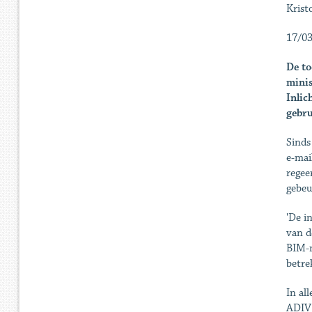
Kristo
17/03
De to
minis
Inlic
gebru
Sinds
e-mai
regee
gebeu
'De i
van d
BIM-m
betre
In al
ADIV 