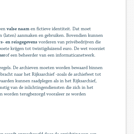
 een
valse naam
en fictieve identiteit. Dat moet
ten (laten) aanmaken en gebruiken. Bovendien kunnen
s- en reisgegevens
vorderen van privébedrijven die
oete krijgen tot twintigduizend euro. De wet voorziet
ker
of een beheerder van een informaticanetwerk.
 regels. De archieven moeten worden bewaard binnen
racht naar het Rijksarchief -zoals de archiefwet tot
aarden kunnen raadplegen als in het Rijksarchief,
stig van de inlichtingendiensten die zich in het
sten worden terugbezorgd vooraleer ze worden