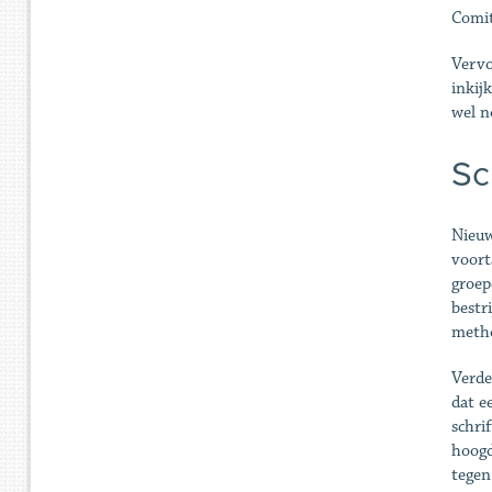
Comit
Vervo
inkij
wel n
Sc
Nieuw
voort
groep
bestr
metho
Verde
dat e
schri
hoogd
tegen