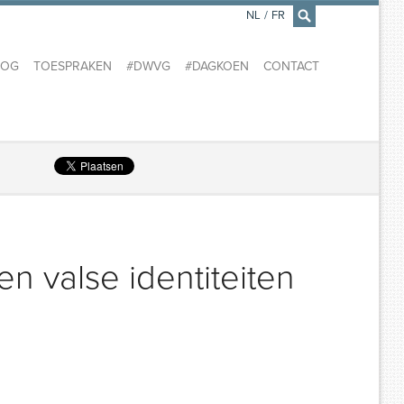
NL
/
FR
×
LOG
TOESPRAKEN
#DWVG
#DAGKOEN
CONTACT
 valse identiteiten