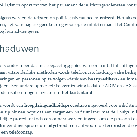
é I (dat in opdracht van het parlement de inlichtingendiensten contr
lgens werden de teksten op politiek niveau bediscussieerd. Het akkoo
ken, ligt vandaag ter goedkeuring voor op de ministerraad. Het Comi
og hun advies geven.
haduwen
 is onder meer dat het toepassingsgebied van een aantal inlichting
aan uitzonderlijke methoden -zoals telefoontap, hacking, valse bedr
eringen en personen op te volgen -denk aan
haatpredikers
- en inme
ijden. Een andere opmerkelijke vernieuwing is dat de ADIV en de Sta
den zullen mogen inzetten
in het buitenland
.
r wordt een
hoogdringendheidsprocedure
ingevoerd voor inlichtin
en tip binnenloopt dat een target een half uur later met de Thalys i
ftelijke procedure toch een camera worden ingezet om die persoon te
ringendheidsprocedure uitgebreid -een antwoord op terroristen die 
 een telefoontap.