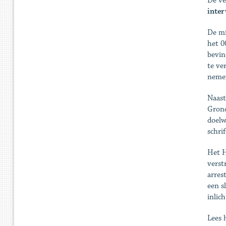
De ve
inter
De mi
het 0
bevin
te ve
neme
Naast
Grond
doelw
schri
Het H
verst
arres
een s
inlic
Lees 