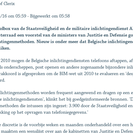
f Clerix
/16 om 05:59 - Bijgewerkt om 05:58
olbox van de Staatsveiligheid en de militaire inlichtingendienst
terraad een voorstel van de ministers van Justitie en Defensie g
htingenmethoden. Nieuw is onder meer dat Belgische inlichtingeno
iken.
 2010 mogen de Belgische inlichtingendiensten telefoons aftappen, afl
ls onderscheppen, post openen en andere zogenaamde bijzondere inl
rakkoord is afgesproken om de BIM-wet uit 2010 te evalueren en 'desge
rd.
nlichtingenmethoden worden frequent aangewend en dragen op een eff
e inlichtingendiensten', klinkt het bij goedgeïnformeerde bronnen. '
ethoden die intussen zijn ingezet: 3.900 door de Staatsveiligheid en
kking op het opvragen van telefoniegegevens.'
le discretie is de voorbije weken en maanden onderhandeld over een 
maakten een wenslijst over aan de kabinetten van Justitie en Defensi