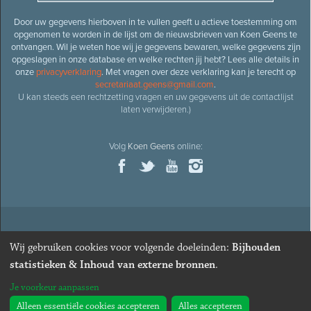
Door uw gegevens hierboven in te vullen geeft u actieve toestemming om
opgenomen te worden in de lijst om de nieuwsbrieven van Koen Geens te
ontvangen. Wil je weten hoe wij je gegevens bewaren, welke gegevens zijn
opgeslagen in onze database en welke rechten jij hebt? Lees alle details in
onze
privacyverklaring
. Met vragen over deze verklaring kan je terecht op
secretariaat.geens@gmail.com
.
U kan steeds een rechtzetting vragen en uw gegevens uit de contactlijst
laten verwijderen.)
Volg
Koen Geens
online:
© 2026
Oud-minister en ere-volksvertegenwoordiger
Koen
Wij gebruiken cookies voor volgende doeleinden:
Bijhouden
Geens
· Alle rechten voorbehouden ·
Cookies wijzigen
statistieken & Inhoud van externe bronnen
.
Webdesign
&
website ontwikkeling
door
Zenjoy in Leuven
. Powered by
Je voorkeur aanpassen
Nimbu
.
Alleen essentiële cookies accepteren
Alles accepteren