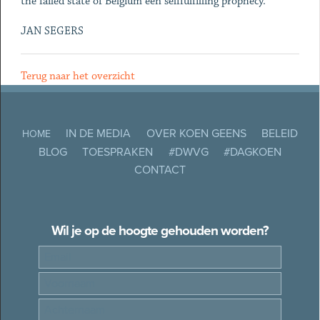
the failed state of Belgium een selffulfilling prophecy.
JAN SEGERS
Terug naar het overzicht
IN DE MEDIA
OVER KOEN GEENS
BELEID
HOME
BLOG
TOESPRAKEN
#DWVG
#DAGKOEN
CONTACT
Wil je op de hoogte gehouden worden?