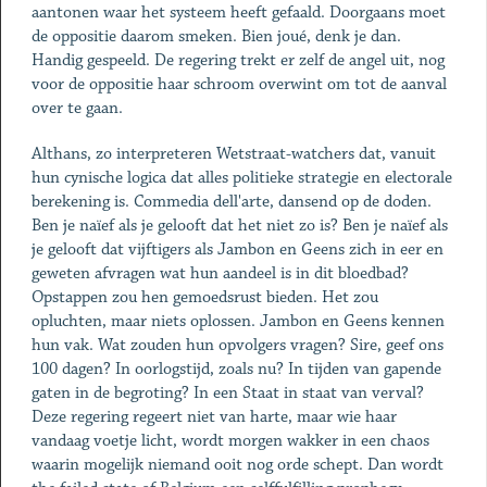
aantonen waar het systeem heeft gefaald. Doorgaans moet
de oppositie daarom smeken. Bien joué, denk je dan.
Handig gespeeld. De regering trekt er zelf de angel uit, nog
voor de oppositie haar schroom overwint om tot de aanval
over te gaan.
Althans, zo interpreteren Wetstraat-watchers dat, vanuit
hun cynische logica dat alles politieke strategie en electorale
berekening is. Commedia dell'arte, dansend op de doden.
Ben je naïef als je gelooft dat het niet zo is? Ben je naïef als
je gelooft dat vijftigers als Jambon en Geens zich in eer en
geweten afvragen wat hun aandeel is in dit bloedbad?
Opstappen zou hen gemoedsrust bieden. Het zou
opluchten, maar niets oplossen. Jambon en Geens kennen
hun vak. Wat zouden hun opvolgers vragen? Sire, geef ons
100 dagen? In oorlogstijd, zoals nu? In tijden van gapende
gaten in de begroting? In een Staat in staat van verval?
Deze regering regeert niet van harte, maar wie haar
vandaag voetje licht, wordt morgen wakker in een chaos
waarin mogelijk niemand ooit nog orde schept. Dan wordt