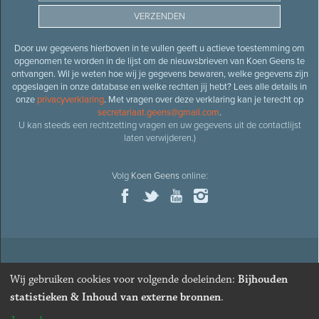
Door uw gegevens hierboven in te vullen geeft u actieve toestemming om
opgenomen te worden in de lijst om de nieuwsbrieven van Koen Geens te
ontvangen. Wil je weten hoe wij je gegevens bewaren, welke gegevens zijn
opgeslagen in onze database en welke rechten jij hebt? Lees alle details in
onze
privacyverklaring
. Met vragen over deze verklaring kan je terecht op
secretariaat.geens@gmail.com
.
U kan steeds een rechtzetting vragen en uw gegevens uit de contactlijst
laten verwijderen.)
Volg
Koen Geens
online:
© 2026
Oud-minister en ere-volksvertegenwoordiger
Koen
Wij gebruiken cookies voor volgende doeleinden:
Bijhouden
Geens
· Alle rechten voorbehouden ·
Cookies wijzigen
statistieken & Inhoud van externe bronnen
.
Webdesign
&
website ontwikkeling
door
Zenjoy in Leuven
. Powered by