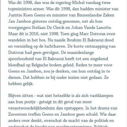
Was dit 1998, dan was de regering-Michel vandaag twee
topministers armer. Was dit 1998, dan hadden minister van
Justitie Koen Geens en minister van Binnenlandse Zaken
Jan Jambon gisteren ontslag genomen, net als hun
voorgangers Stefaan De Clerck en Johan Vande Lanotte.
Maar dit is 2016, niet 1998. Toen ging Marc Dutroux even
wandelen in het bos. Nu zaaide Ibrahim El Bakraoui dood
en vernieling op de luchthaven. De korte ontsnapping van
Dutroux had geen gevolgen. De maandenlange
spoorloosheid van El Bakraoui heeft tot een ongekend
bloedbad op Belgische bodem geleid. Reden te meer voor
Geens en Jambon, zou je denken, om hun ontslag in te
dienen. Dat hebben ze bij nader inzien niet gedaan. Ze
hebben gelijk.
Blijven zitten - wat niet hetzelfde is als zich vastklampen
aan hun postje - getuigt in dit geval van meer
verantwoordelijkheidszin dan opstappen. In het drama van
Zaventem treffen Geens en Jambon geen schuld. Wie daar
anders over denkt, overschat de macht van de politiek en
onderschat de kracht van moslimextremisme. Politiek