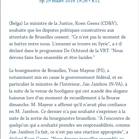
op
29 maart 2016 19:26
•
RTL
(Belga) Le ministre de la Justice, Koen Geens (CD&V),
souhaite que les disputes politiques consécutives aux
attentats de Bruxelles cessent. "Ce n'est pas le moment de
se battre entre nous. L'ennemi se trouve en Syrie", a-t-il
déclaré dans le programme De Ochtend de la VRT. "Nous
devons faire face ensemble et être lucides."
Le bourgmestre de Bruxelles, Yvan Mayeur (PS), a
notamment mis en cause le gouvernement fédéral, et en
particulier le ministre de l'Intérieur, Jan Jambon (N-VA), à
la suite de la venue de hooligans qui ont scandé des slogans
haineux lors d'un moment de recueillement à la Bourse
dimanche. M. Mayeur a affirmé qu'il n'avait plus confiance
en M. Jambon. Ce dernier n'a pas souhaité s'exprimer à la
suite de la sortie du bourgmestre bruxellois. "À l'encontre de
quelqu'un qui a souhaité prendre ses responsabilités, comme
Jan Jambon l'a fait, ce n'est pas une réaction appropriée", a
déclaré Koen Geens. "Nous devons travailler ensemble au