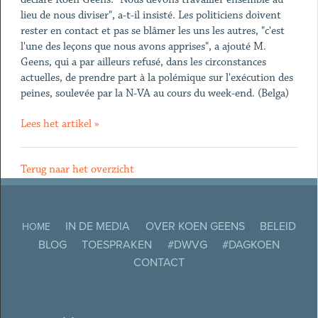
lieu de nous diviser", a-t-il insisté. Les politiciens doivent
rester en contact et pas se blâmer les uns les autres, "c'est
l'une des leçons que nous avons apprises", a ajouté M.
Geens, qui a par ailleurs refusé, dans les circonstances
actuelles, de prendre part à la polémique sur l'exécution des
peines, soulevée par la N-VA au cours du week-end. (Belga)
Lees het artikel »
Terug naar het overzicht
IN DE MEDIA
OVER KOEN GEENS
BELEID
HOME
BLOG
TOESPRAKEN
#DWVG
#DAGKOEN
CONTACT