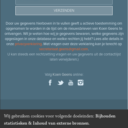
Door uw gegevens hierboven in te vullen geeft u actieve toestemming om
opgenomen te worden in de lijst om de nieuwsbrieven van Koen Geens te
ontvangen. Wil je weten hoe wij je gegevens bewaren, welke gegevens zijn
opgeslagen in onze database en welke rechten jij hebt? Lees alle details in
onze
privacyverklaring
. Met vragen over deze verklaring kan je terecht op
secretariaat.geens@gmail.com
.
U kan steeds een rechtzetting vragen en uw gegevens uit de contactlijst
laten verwijderen.)
Volg
Koen Geens
online:
© 2026
Oud-minister en ere-volksvertegenwoordiger
Koen
Wij gebruiken cookies voor volgende doeleinden:
Bijhouden
Geens
· Alle rechten voorbehouden ·
Cookies wijzigen
statistieken & Inhoud van externe bronnen
.
Webdesign
&
website ontwikkeling
door
Zenjoy in Leuven
. Powered by