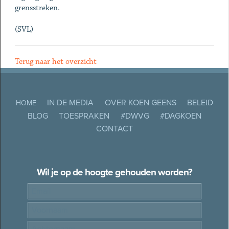
grensstreken.
(SVL)
Terug naar het overzicht
IN DE MEDIA
OVER KOEN GEENS
BELEID
HOME
BLOG
TOESPRAKEN
#DWVG
#DAGKOEN
CONTACT
Wil je op de hoogte gehouden worden?