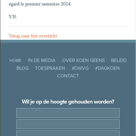
égard le premier semestre 2014.
Y.N.
Terug naar het overzicht
IN DE MEDIA
OVER KOEN GEENS
BELEID
HOME
BLOG
TOESPRAKEN
#DWVG
#DAGKOEN
CONTACT
Wil je op de hoogte gehouden worden?