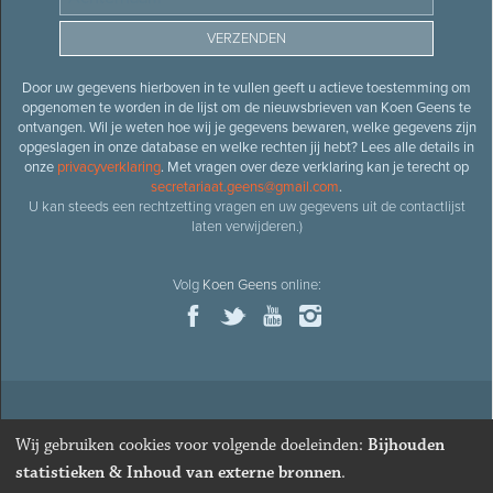
Door uw gegevens hierboven in te vullen geeft u actieve toestemming om
opgenomen te worden in de lijst om de nieuwsbrieven van Koen Geens te
ontvangen. Wil je weten hoe wij je gegevens bewaren, welke gegevens zijn
opgeslagen in onze database en welke rechten jij hebt? Lees alle details in
onze
privacyverklaring
. Met vragen over deze verklaring kan je terecht op
secretariaat.geens@gmail.com
.
U kan steeds een rechtzetting vragen en uw gegevens uit de contactlijst
laten verwijderen.)
Volg
Koen Geens
online:
© 2026
Oud-minister en ere-volksvertegenwoordiger
Koen
Wij gebruiken cookies voor volgende doeleinden:
Bijhouden
Geens
· Alle rechten voorbehouden ·
Cookies wijzigen
statistieken & Inhoud van externe bronnen
.
Webdesign
&
website ontwikkeling
door
Zenjoy in Leuven
. Powered by