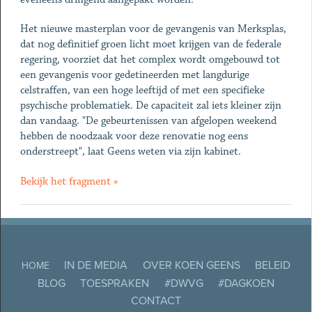
Het nieuwe masterplan voor de gevangenis van Merksplas,
dat nog definitief groen licht moet krijgen van de federale
regering, voorziet dat het complex wordt omgebouwd tot
een gevangenis voor gedetineerden met langdurige
celstraffen, van een hoge leeftijd of met een specifieke
psychische problematiek. De capaciteit zal iets kleiner zijn
dan vandaag. "De gebeurtenissen van afgelopen weekend
hebben de noodzaak voor deze renovatie nog eens
onderstreept", laat Geens weten via zijn kabinet.
Bekijk het fragment »
IN DE MEDIA
OVER KOEN GEENS
BELEID
HOME
BLOG
TOESPRAKEN
#DWVG
#DAGKOEN
CONTACT