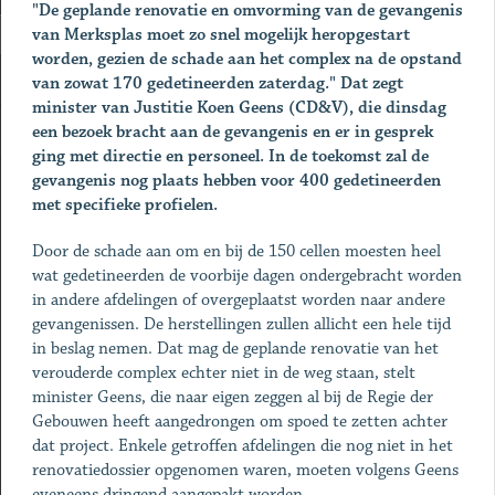
"De geplande renovatie en omvorming van de gevangenis
van Merksplas moet zo snel mogelijk heropgestart
worden, gezien de schade aan het complex na de opstand
van zowat 170 gedetineerden zaterdag." Dat zegt
minister van Justitie Koen Geens (CD&V), die dinsdag
een bezoek bracht aan de gevangenis en er in gesprek
ging met directie en personeel. In de toekomst zal de
gevangenis nog plaats hebben voor 400 gedetineerden
met specifieke profielen.
Door de schade aan om en bij de 150 cellen moesten heel
wat gedetineerden de voorbije dagen ondergebracht worden
in andere afdelingen of overgeplaatst worden naar andere
gevangenissen. De herstellingen zullen allicht een hele tijd
in beslag nemen. Dat mag de geplande renovatie van het
verouderde complex echter niet in de weg staan, stelt
minister Geens, die naar eigen zeggen al bij de Regie der
Gebouwen heeft aangedrongen om spoed te zetten achter
dat project. Enkele getroffen afdelingen die nog niet in het
renovatiedossier opgenomen waren, moeten volgens Geens
eveneens dringend aangepakt worden.