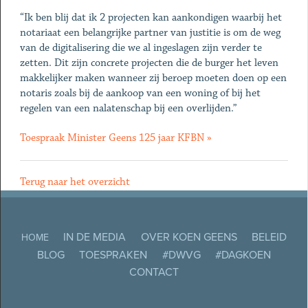
“Ik ben blij dat ik 2 projecten kan aankondigen waarbij het
notariaat een belangrijke partner van justitie is om de weg
van de digitalisering die we al ingeslagen zijn verder te
zetten. Dit zijn concrete projecten die de burger het leven
makkelijker maken wanneer zij beroep moeten doen op een
notaris zoals bij de aankoop van een woning of bij het
regelen van een nalatenschap bij een overlijden.”
Toespraak Minister Geens 125 jaar KFBN »
Terug naar het overzicht
IN DE MEDIA
OVER KOEN GEENS
BELEID
HOME
BLOG
TOESPRAKEN
#DWVG
#DAGKOEN
CONTACT