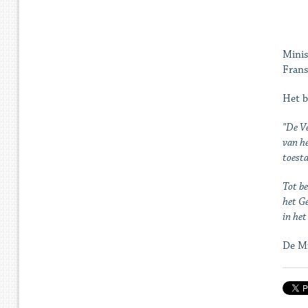
Minis
Frans
Het be
"De Ve
van he
toesta
Tot be
het Ge
in het
De Mi