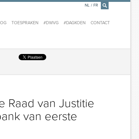
NL
/
FR
×
LOG
TOESPRAKEN
#DWVG
#DAGKOEN
CONTACT
e Raad van Justitie
bank van eerste