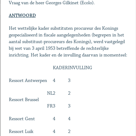
Vraag van de heer Georges Gilkinet (Ecolo).
ANTWOORD
Het wettelijke kader substituten procureur des Konings
gespecialiseerd in fiscale aangelegenheden (begrepen in het
aantal substituut-procureurs des Konings), werd vastgelegd
bij wet van 3 april 1953 betreffende de rechterlijke
inrichting. Het kader en de invulling daarvan is momenteel:
KADER
INVULLING
Ressort Antwerpen
4
3
NL
2
2
Ressort Brussel
FR
3
3
Ressort Gent
4
4
Ressort Luik
4
2