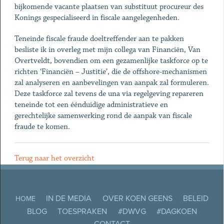
bijkomende vacante plaatsen van substituut procureur des
Konings gespecialiseerd in fiscale aangelegenheden.
Teneinde fiscale fraude doeltreffender aan te pakken
besliste ik in overleg met mijn collega van Financiën, Van
Overtveldt, bovendien om een gezamenlijke taskforce op te
richten ‘Financiën – Justitie’, die de offshore-mechanismen
zal analyseren en aanbevelingen van aanpak zal formuleren.
Deze taskforce zal tevens de una via regelgeving repareren
teneinde tot een éénduidige administratieve en
gerechtelijke samenwerking rond de aanpak van fiscale
fraude te komen.
Terug naar het overzicht
IN DE MEDIA
OVER KOEN GEENS
BELEID
HOME
BLOG
TOESPRAKEN
#DWVG
#DAGKOEN
CONTACT