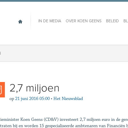
IN DE MEDIA
OVER KOEN GEENS
BELEID
B
N
2,7 miljoen
op
21 juni 2016 05:00
•
Het Nieuwsblad
tieminister Koen Geens (CD&V) investeert 2,7 miljoen euro in de gere
traten bij en worden 15 gespecialiseerde ambtenaren van Financiën bi