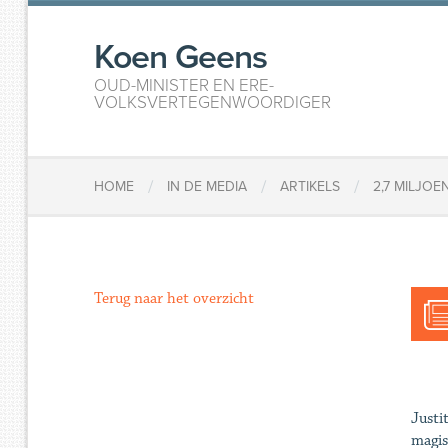
Koen Geens
OUD-MINISTER EN ERE-
VOLKSVERTEGENWOORDIGER
/
/
/
HOME
IN DE MEDIA
ARTIKELS
2,7 MILJOE
Terug naar het overzicht
Justi
magis