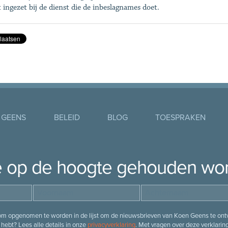
 ingezet bij de dienst die de inbeslag­names doet.
 GEENS
BELEID
BLOG
TOESPRAKEN
je op de hoogte gehouden wo
 om opgenomen te worden in de lijst om de nieuwsbrieven van Koen Geens te ontv
hebt? Lees alle details in onze
privacyverklaring
. Met vragen over deze verklarin