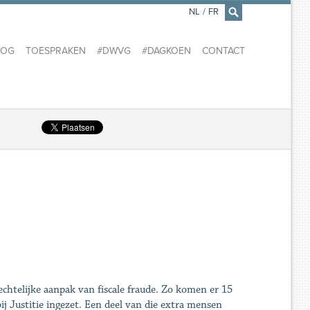
NL
/
FR
×
LOG
TOESPRAKEN
#DWVG
#DAGKOEN
CONTACT
chtelijke aanpak van fiscale fraude. Zo komen er 15
j Justitie ingezet. Een deel van die extra mensen