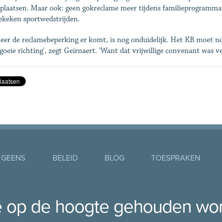
 plaatsen. Maar ook: geen gokreclame meer tijdens familieprogramma'
ekeken sportwedstrijden.
er de reclamebeperking er komt, is nog onduidelijk. Het KB moet n
 goeie richting', zegt Geirnaert. 'Want dat vrijwillige convenant was 
 GEENS
BELEID
BLOG
TOESPRAKEN
je op de hoogte gehouden wo