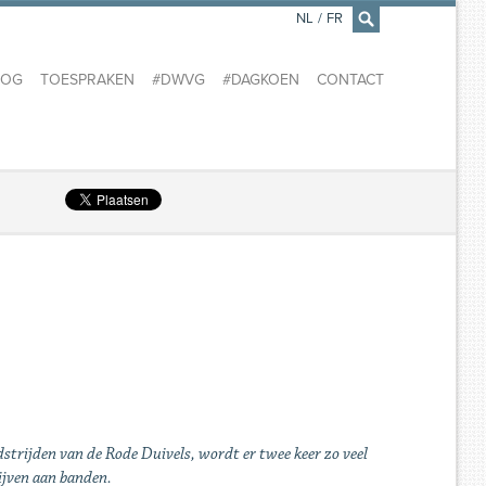
NL
/
FR
×
LOG
TOESPRAKEN
#DWVG
#DAGKOEN
CONTACT
strijden van de Rode Duivels, wordt er twee keer zo veel
ijven aan banden.