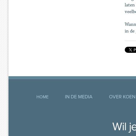
laten
veelb
Wanne
in de
IN DE MEDIA
OVER KOEN
HOME
Wil 