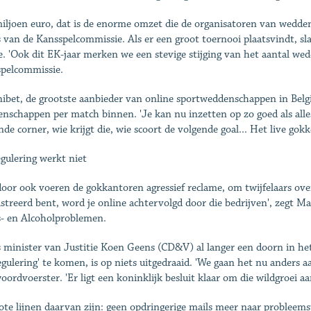
iljoen euro, dat is de enorme omzet die de ­organisatoren van wedden
rs van de Kansspelcommissie. Als er een groot toernooi plaatsvindt, sl
e. 'Ook dit EK-jaar merken we een stevige stijging van het aantal we
pelcommissie.
nibet, de grootste aanbieder van online sportweddenschappen in Belg
nschappen per match binnen. 'Je kan nu inzetten op zo goed als ­alle
de corner, wie krijgt die, wie scoort de volgende goal... Het live gokken
egulering werkt niet
oor ook voeren de gokkantoren agressief reclame, om twijfelaars over 
istreerd bent, word je online achtervolgd door die bedrijven', zegt ­
- en ­Alcoholproblemen.
s minister van Justitie Koen Geens (CD&V) al langer een doorn in he
regulering' te komen, is op niets uitgedraaid. 'We gaan het nu anders
woordvoerster. 'Er ligt een koninklijk ­besluit klaar om die wildgroei a
ote lijnen daarvan zijn: geen opdringerige mails meer naar probleem­s