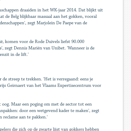
­schappen draaiden in het WK-jaar 2014. Dat blijkt uit
aat de Belg blijkbaar massaal aan het gokken, vooral
ddenschappen', zegt Marjolein De ­Paepe van de
ië, komen voor de Rode Duivels liefst 90.000
s', zegt Dennis Mariën van ­Unibet. 'Wanneer is de
zit in de lift.'
de streep te trekken. 'Het is verregaand: eens je
Marijs Geirnaert van het Vlaams Expertisecentrum voor
t oog. Maar een poging om met de sector tot een
 aanpakken: door een wetgevend kader te maken', zegt
an reclame aan te pakken.'
pelers die zich op de zwarte lijst van gokkers hebben