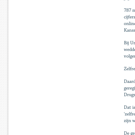
787 m
cijfe
onlin
Kanss
Bij U
wedde
volgen
Zelfr
Daard
gereg
Drugs
Dat i
'zelf
zijn 
De gr