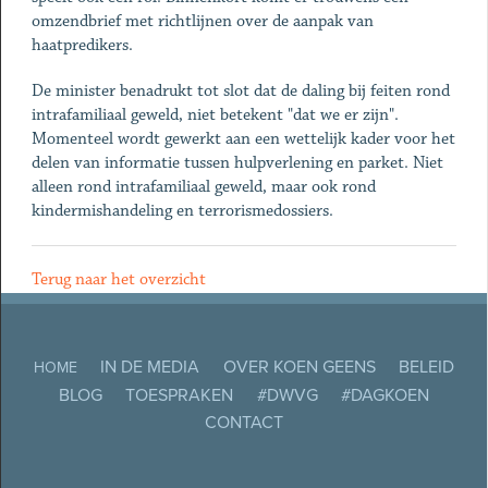
omzendbrief met richtlijnen over de aanpak van
haatpredikers.
De minister benadrukt tot slot dat de daling bij feiten rond
intrafamiliaal geweld, niet betekent "dat we er zijn".
Momenteel wordt gewerkt aan een wettelijk kader voor het
delen van informatie tussen hulpverlening en parket. Niet
alleen rond intrafamiliaal geweld, maar ook rond
kindermishandeling en terrorismedossiers.
Terug naar het overzicht
IN DE MEDIA
OVER KOEN GEENS
BELEID
HOME
BLOG
TOESPRAKEN
#DWVG
#DAGKOEN
CONTACT