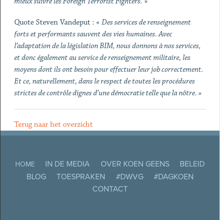
mieux suivre les Foreign Terrorist Fighters.
»
Quote Steven Vandeput : «
Des services de renseignement
forts et performants sauvent des vies humaines. Avec
l’adaptation de la législation BIM, nous donnons à nos services,
et donc également au service de renseignement militaire, les
moyens dont ils ont besoin pour effectuer leur job correctement.
Et ce, naturellement, dans le respect de toutes les procédures
strictes de contrôle dignes d’une démocratie telle que la nôtre. »
Terug naar het overzicht
IN DE MEDIA
OVER KOEN GEENS
BELEID
HOME
BLOG
TOESPRAKEN
#DWVG
#DAGKOEN
CONTACT