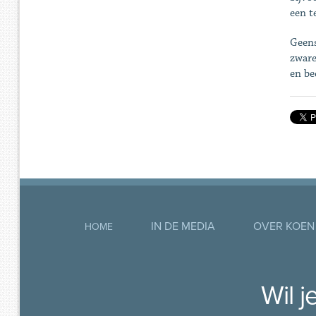
een t
Geens
zware
en be
IN DE MEDIA
OVER KOEN
HOME
Wil 