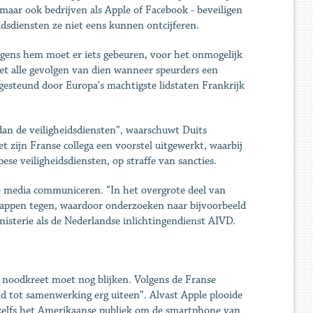
maar ook bedrijven als Apple of Facebook - beveiligen
idsdiensten ze niet eens kunnen ontcijferen.
lgens hem moet er iets gebeuren, voor het onmogelijk
et alle gevolgen van dien wanneer speurders een
u gesteund door Europa's machtigste lidstaten Frankrijk
dan de veiligheidsdiensten”, waarschuwt Duits
zijn Franse collega een voorstel uitgewerkt, waarbij
e veiligheidsdiensten, op straffe van sancties.
e media communiceren. “In het overgrote deel van
appen tegen, waardoor onderzoeken naar bijvoorbeeld
sterie als de Nederlandse inlichtingendienst AIVD.
 noodkreet moet nog blijken. Volgens de Franse
 tot samenwerking erg uiteen”. Alvast Apple plooide
 zelfs het Amerikaanse publiek om de smartphone van