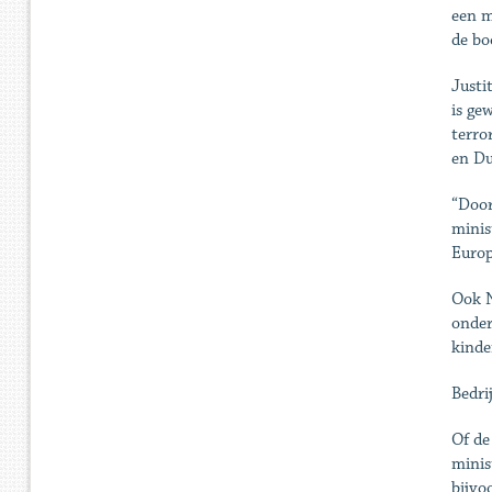
een m
de bo
Justi
is ge
terro
en Du
“Door
minis
Europ
Ook N
onder
kinde
Bedri
Of de
minis
bijvo