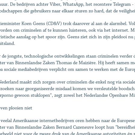
uur. De bedrijven achter Viber, WhatsApp, het recentere Telegram - 
odschappen die gebruikers naar elkaar sturen zo hard, dat de veilighe
tieminister Koen Geens (CD&V) trok daarover al aan de alarmbel. Vo
worden om criminelen af te kunnen luisteren, ook via het internet. M
ristische aanslag op het spoor zijn. Geens ziet zich in zijn pleidooi n
itsland.
 de jongste, technologische ontwikkelingen staan criminelen verder 
ter van Binnenlandse Zaken Thomas de Maizière. Hij heeft samen met 
a sociale mediabedrijven verplicht om samen te werken met de Europes
ederland maakt zich zorgen over criminelen die enkel nog via social
zoeken naar georganiseerde misdaad komen we versleutelde boodsch
rporno gewoon stuklopen”, zegt zowel het ­Nederlandse Openbare Mini
jven plooien niet
 veelal Amerikaanse internetbedrijven oren hebben naar de Europese
ter van Binnenlandse Zaken Bernard Cazeneuve loopt hun “bereidheid
orbeeld niet voor de zware druk van de Amerikaanse autoriteiten én