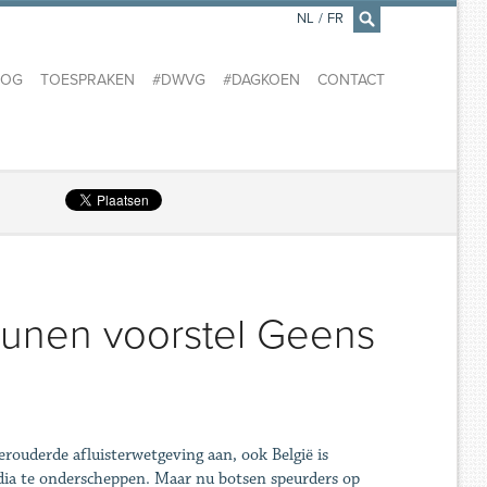
NL
/
FR
×
LOG
TOESPRAKEN
#DWVG
#DAGKOEN
CONTACT
teunen voorstel Geens
erouderde afluisterwetgeving aan, ook België is
edia te onderscheppen. Maar nu botsen speurders op