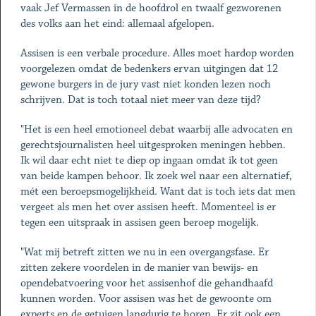
vaak Jef Vermassen in de hoofdrol en twaalf gezworenen
des volks aan het eind: allemaal afgelopen.
Assisen is een verbale procedure. Alles moet hardop worden
voorgelezen omdat de bedenkers ervan uitgingen dat 12
gewone burgers in de jury vast niet konden lezen noch
schrijven. Dat is toch totaal niet meer van deze tijd?
"Het is een heel emotioneel debat waarbij alle advocaten en
gerechtsjournalisten heel uitgesproken meningen hebben.
Ik wil daar echt niet te diep op ingaan omdat ik tot geen
van beide kampen behoor. Ik zoek wel naar een alternatief,
mét een beroepsmogelijkheid. Want dat is toch iets dat men
vergeet als men het over assisen heeft. Momenteel is er
tegen een uitspraak in assisen geen beroep mogelijk.
"Wat mij betreft zitten we nu in een overgangsfase. Er
zitten zekere voordelen in de manier van bewijs- en
opendebatvoering voor het assisenhof die gehandhaafd
kunnen worden. Voor assisen was het de gewoonte om
experts en de getuigen langdurig te horen. Er zit ook een