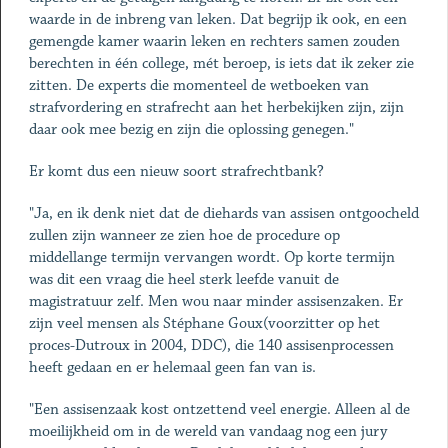
waarde in de inbreng van leken. Dat begrijp ik ook, en een
gemengde kamer waarin leken en rechters samen zouden
berechten in één college, mét beroep, is iets dat ik zeker zie
zitten. De experts die momenteel de wetboeken van
strafvordering en strafrecht aan het herbekijken zijn, zijn
daar ook mee bezig en zijn die oplossing genegen."
Er komt dus een nieuw soort strafrechtbank?
"Ja, en ik denk niet dat de diehards van assisen ontgoocheld
zullen zijn wanneer ze zien hoe de procedure op
middellange termijn vervangen wordt. Op korte termijn
was dit een vraag die heel sterk leefde vanuit de
magistratuur zelf. Men wou naar minder assisenzaken. Er
zijn veel mensen als Stéphane Goux(voorzitter op het
proces-Dutroux in 2004, DDC), die 140 assisenprocessen
heeft gedaan en er helemaal geen fan van is.
"Een assisenzaak kost ontzettend veel energie. Alleen al de
moeilijkheid om in de wereld van vandaag nog een jury