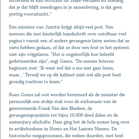
bitterheid er kan ontstaan uit zulke verhalen en hoelang
dat je dat blijft meedragen in je samenleving, is dat geen
prettig vooruitzicht."
Een minister van Justitie krijgt altijd veel post. Van
mensen die met kinderlijk handschrift over ontelbaar veel
pagina's vanuit een of andere gevangenis laten weten dat ze
niets hebben gedaan, of dat ze door een fout in het systeem
niet zijn vrijgelaten. "Het is ongelooflijk hoe beleefd
gedetineerden zijn", zegt Geens. "De meeste brieven
beginnen met: 'Ik weet wel dat u me niet gaat lezen,
maar...' Terwijl we op dit kabinet juist wel alle post heel
grondig trachten te lezen."
Koen Geens zal ooit worden herinnerd als de minister die
persoonlijk een stokje stak voor de euthanasie van de
geïnterneerde Frank Van den Bleeken, de
gevangenispopulatie tot bijna 10.000 deed dalen en de
assisenjury afschafte. Daar ging het de hele zomer lang over
in artikelreeksen in Humo en Het Laatste Nieuws. De
historische megaprocessen, die weken duurden, met heel