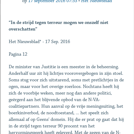
op
17 september 2016 07:53
•
Het Nieuwsblad
“In de strijd tegen terreur mogen we onszelf niet
overschatten”
Het Nieuwsblad* - 17 Sep. 2016
Pagina 12
De minister van Justitie is een meester in de beheersing.
Anderhalf uur zit hij lichtjes voorovergebogen in zijn stoel.
Soms stug voor zich uitstarend, soms met pretlichtjes in de
ogen, maar voor het overige roerloos. Nochtans heeft hij
zich de voorbije weken, meer nog dan andere politici,
geërgerd aan het blijvende opbod van de N-VA-
coalitiepartners. Hun aanval op de vrije meningsuiting, het
boerkiniverbod, de noodtoestand, ... het speelt zich
allemaal af op Geens' domein. Hij die er prat op gaat dat hij
in de strijd tegen terreur 90 procent van het
hervormingswerk heeft geleverd. Met de zegen van de N-