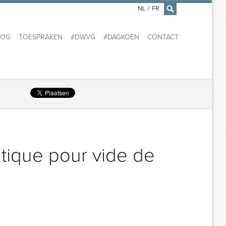
NL
/
FR
×
LOG
TOESPRAKEN
#DWVG
#DAGKOEN
CONTACT
atique pour vide de