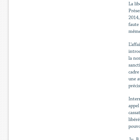
La li
Prése
2014,
faute
même 
L’aff
intro
la no
sanct
cadre
une a
préci
Inter
appel
cassa
libéré
pouvoi
Ju. B.