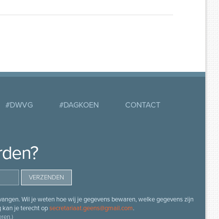
#DWVG
#DAGKOEN
CONTACT
rden?
angen. Wil je weten hoe wij je gegevens bewaren, welke gegevens zijn
g kan je terecht op
secretariaat.geens@gmail.com
.
ren.)