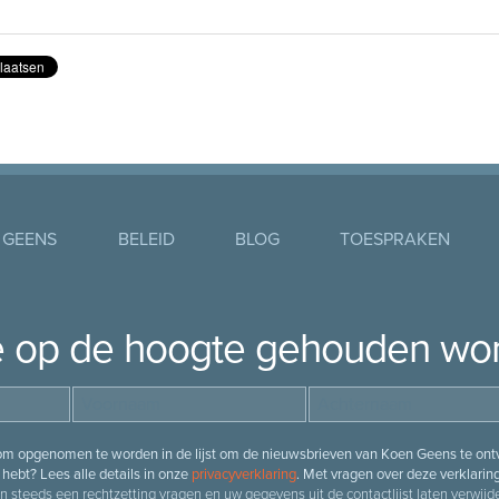
 GEENS
BELEID
BLOG
TOESPRAKEN
je op de hoogte gehouden wo
 om opgenomen te worden in de lijst om de nieuwsbrieven van Koen Geens te ontv
hebt? Lees alle details in onze
privacyverklaring
. Met vragen over deze verklarin
n steeds een rechtzetting vragen en uw gegevens uit de contactlijst laten verwijde