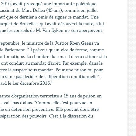
er 2016, avait provoqué une importante polémique.
sassinat de Marc Dellea (45 ans), commis en juillet
auf que ce dernier a omis de signer ce mandat. Une
quet de Bruxelles, qui avait découvert la faute, a lui-
que les conseils de M. Van Eyken ne s’en aperçoivent.
24 septembre, le ministre de la Justice Koen Geens va
t le Parlement. “Il prévoit qu’un vice de forme, comme
 automatique. La chambre du conseil devra estimer si la
i ont conduit au mandat d’arrêt. Par exemple, dans le
mettre le suspect sous mandat. Pour une raison ou pour
rra ne pas décider de la libération conditionnelle” ,
 tard le 1er décembre 2016.”
nte d’organisation terroriste à 15 ans de prison en
y avait pas d’abus. “Comme elle s’est pourvue en
mme en détention préventive. Elle pouvait donc être
la séparation des pouvoirs. C’est à la discrétion du