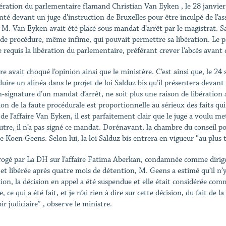
bération du parlementaire flamand Christian Van Eyken , le 28 janvi
nté devant un juge d’instruction de Bruxelles pour être inculpé de l’as
 M. Van Eyken avait été placé sous mandat d’arrêt par le magistrat. S
 de procédure, même infime, qui pouvait permettre sa libération. Le par
requis la libération du parlementaire, préférant crever l’abcès avant 
aire avait choqué l’opinion ainsi que le ministère. C’est ainsi que, le 
duire un alinéa dans le projet de loi Salduz bis qu’il présentera devan
n-signature d’un mandat d’arrêt, ne soit plus une raison de libération
ion de la faute procédurale est proportionnelle au sérieux des faits qu
 de l’affaire Van Eyken, il est parfaitement clair que le juge a voulu 
utre, il n’a pas signé ce mandat. Dorénavant, la chambre du conseil pou
se Koen Geens. Selon lui, la loi Salduz bis entrera en vigueur “au plus
rogé par La DH sur l’affaire Fatima Aberkan, condamnée comme dirigea
 et libérée après quatre mois de détention, M. Geens a estimé qu’il n’
tion, la décision en appel a été suspendue et elle était considérée co
e, ce qui a été fait, et je n’ai rien à dire sur cette décision, du fait de 
r judiciaire” , observe le ministre.