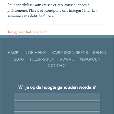
Pour sensibiliser aux causes et aux conséquences du
phénomène, l’IBSR et Rondpunt ont inauguré hier la «
semaine sans délit de fuite ».
Terug naar het overzicht
IN DE MEDIA
OVER KOEN GEENS
BELEID
HOME
BLOG
TOESPRAKEN
#DWVG
#DAGKOEN
CONTACT
Wil je op de hoogte gehouden worden?