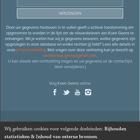
Door uw gegevens hierboven in te vullen geeft u actieve toestemming om
opgenomen te worden in de lijst om de nieuwsbrieven van Koen Geens te
ontvangen. Wil je weten hoe wij je gegevens bewaren, welke gegevens zijn
opgeslagen in onze database en welke rechten jij hebt? Lees alle details in
onze
privacyverklaring
. Met vragen over deze verklaring kan je terecht op
secretariaat.geens@gmail.com
.
U kan steeds een rechtzetting vragen en uw gegevens uit de contactlijst
laten verwijderen.)
Volg
Koen Geens
online:
© 2026
Oud-minister en ere-volksvertegenwoordiger
Koen
Wij gebruiken cookies voor volgende doeleinden:
Bijhouden
Geens
· Alle rechten voorbehouden ·
Cookies wijzigen
statistieken & Inhoud van externe bronnen
.
Webdesign
&
website ontwikkeling
door
Zenjoy in Leuven
. Powered by