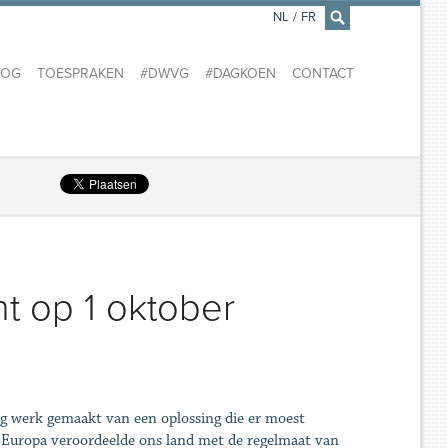
NL
/
FR
×
LOG
TOESPRAKEN
#DWVG
#DAGKOEN
CONTACT
ht op 1 oktober
ng werk gemaakt van een oplossing die er moest
 Europa veroordeelde ons land met de regelmaat van