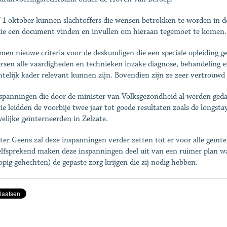
 1 oktober kunnen slachtoffers die wensen betrokken te worden in d
tie een document vinden en invullen om hieraan tegemoet te komen.
men nieuwe criteria voor de deskundigen die een speciale opleiding ge
rsen alle vaardigheden en technieken inzake diagnose, behandeling e
htelijk kader relevant kunnen zijn. Bovendien zijn ze zeer vertrouwd 
spanningen die door de minister van Volksgezondheid al werden ged
tie leidden de voorbije twee jaar tot goede resultaten zoals de longs
elijke geïnterneerden in Zelzate.
ter Geens zal deze inspanningen verder zetten tot er voor alle geïn
lfsprekend maken deze inspanningen deel uit van een ruimer plan w
opig gehechten) de gepaste zorg krijgen die zij nodig hebben.