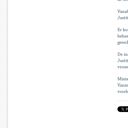
Vanaf
Justi
Er ko
behee
gerec
De in
Justi
vrouw
Minis
Vanze
voorl