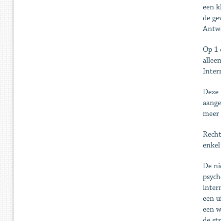
een k
de ge
Antwe
Op 1 
allee
Inter
Deze 
aange
meer 
Recht
enkel
De ni
psych
inter
een u
een w
de st