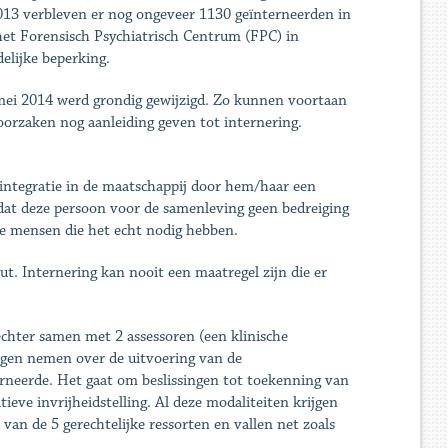
2013 verbleven er nog ongeveer 1130 geïnterneerden in
het Forensisch Psychiatrisch Centrum (FPC) in
elijke beperking.
mei 2014 werd grondig gewijzigd. Zo kunnen voortaan
eroorzaken nog aanleiding geven tot internering.
integratie in de maatschappij door hem/haar een
r dat deze persoon voor de samenleving geen bedreiging
e mensen die het echt nodig hebben.
t. Internering kan nooit een maatregel zijn die er
chter samen met 2 assessoren (een klinische
singen nemen over de uitvoering van de
rneerde. Het gaat om beslissingen tot toekenning van
ieve invrijheidstelling. Al deze modaliteiten krijgen
van de 5 gerechtelijke ressorten en vallen net zoals