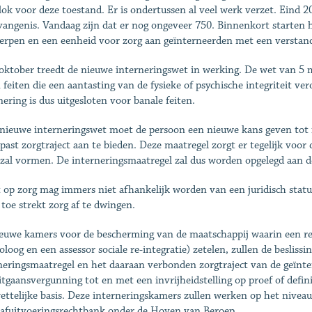
lok voor deze toestand. Er is ondertussen al veel werk verzet. Eind 
vangenis. Vandaag zijn dat er nog ongeveer 750. Binnenkort starten 
rpen en een eenheid voor zorg aan geïnterneerden met een verstand
oktober treedt de nieuwe interneringswet in werking. De wet van 5 
n feiten die een aantasting van de fysieke of psychische integriteit v
nering is dus uitgesloten voor banale feiten.
nieuwe interneringswet moet de persoon een nieuwe kans geven tot 
past zorgtraject aan te bieden. Deze maatregel zorgt er tegelijk voo
zal vormen. De interneringsmaatregel zal dus worden opgelegd aan d
 op zorg mag immers niet afhankelijk worden van een juridisch statuu
 toe strekt zorg af te dwingen.
euwe kamers voor de bescherming van de maatschappij waarin een re
oloog en een assessor sociale re-integratie) zetelen, zullen de beslis
neringsmaatregel en het daaraan verbonden zorgtraject van de geïnte
itgaansvergunning tot en met een invrijheidstelling op proef of definit
ettelijke basis. Deze interneringskamers zullen werken op het niveau 
rafuitvoeringsrechtbank onder de Hoven van Beroep.