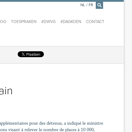
NL
/
FR
×
LOG
TOESPRAKEN
#DWVG
#DAGKOEN
CONTACT
ain
supplémentaires pour des détenus, a indiqué le ministre
sons visant à relever le nombre de places à 10 000,