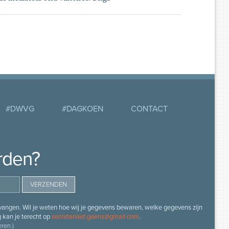
#DWVG
#DAGKOEN
CONTACT
rden?
angen. Wil je weten hoe wij je gegevens bewaren, welke gegevens zijn
g kan je terecht op
secretariaat.geens@gmail.com
.
ren.)