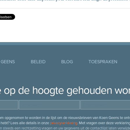
 GEENS
BELEID
BLOG
TOESPRAKEN
je op de hoogte gehouden wo
 om opgenomen te worden in de lijst om de nieuwsbrieven van Koen Geens te ontv
hebt? Lees alle details in onze
privacyverklaring
. Met vragen over deze verklarin
n steeds een rechtzetting vragen en uw gegevens uit de contactlijst laten verwijde