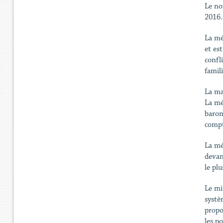
Le no
2016.
La mé
et est
confli
famili
La ma
La mé
barom
compt
La mé
devan
le pl
Le mi
systè
propo
les po