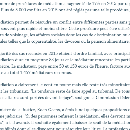
mbre de procédures de médiation a augmenté de 17% en 2015 par rapp
 Plus de 5.000 conflits en 2015 ont été réglés par une telle procédure
diation permet de résoudre un conflit entre différentes parties sans pa
 souvent plus rapide et moins chère. Cette procédure peut être utilisée 
ts de voisinage, les affaires sociales dont les cas de discrimination ou 
ales telles que la coparentalité, les divorces ou la pension alimentaire.
jorité des cas recensés en 2015 étaient d'ordre familial, avec princip
diation dure en moyenne 83 jours et le médiateur rencontre les parties 
ètre. Le médiateur, payé entre 50 et 150 euros de l'heure, facture aux
e au total 1.457 médiateurs reconnus.
diation a clairement le vent en poupe mais elle reste très minoritai
t les tribunaux. "La tendance reste de faire appel au tribunal. De tous 
us d'affaires sont portées devant le juge", souligne la Commission fédé
nistre de la Justice, Koen Geens, a émis lundi quelques propositions c
me judiciaire. "Si des personnes refusent la médiation, elles devront 
s", a-t-il avancé. Il souhaite également abaisser le seuil de la médiat
ssibilités dont elles disposent pour résoudre leur litige. La profession