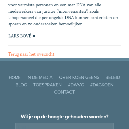
voor vermiste personen en een met DNA van alle
medewerkers van justitie ('intervenanten') zoals
labopersoneel die per ongeluk DNA kunnen achterlaten op
sporen en zo onderzoeken bemoeilijken.
LARS BOVÉ ■
Terug naar het overzicht
IN DE MEDIA
OVER KOEN GEENS
BELEID
HOME
BLOG
TOESPRAKEN
#DWVG
#DAGKOEN
CONTACT
Wil je op de hoogte gehouden worden?