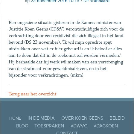
op
25 november 2016 10:13
•
De Standaard
Een ongeziene situatie gisteren in de Kamer: minister van
Justitie Koen Geens (CD&V) verontschuldigde zich voor de
verkrachting door een recidivist die zich illegaal in het land
bevond (DS 23 november). 'Ik wil mijn oprechte spijt
uitdrukken over wat er hier gebeurd is en ik beloof er alles
aan te doen dat dit in de toekomst zal worden vermeden.'
Hij herhaalde dat hij werk wil maken van een verstrenging
van de strafmaat voor geweldmisdrijven, en in het
bijzonder voor verkrachtingen. (mkm)
Terug naar het overzicht
IN DE MEDIA
OVER KOEN GEENS
BELEID
HOME
BLOG
TOESPRAKEN
#DWVG
#DAGKOEN
CONTACT