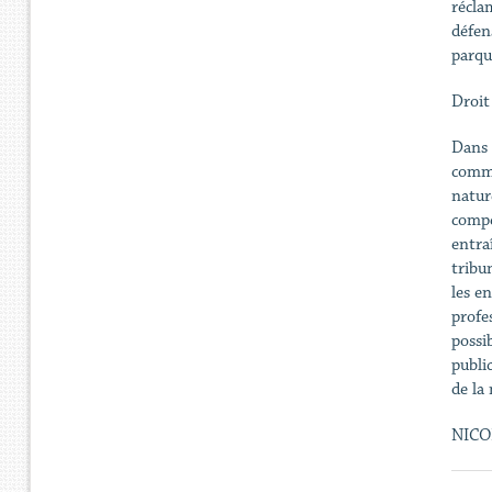
récla
défen
parque
Droit
Dans 
comme
nature
compé
entra
tribun
les e
profe
possib
publi
de la 
NICO