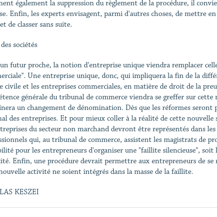
ment également la suppression du règlement de la procédure, il convie
se. Enfin, les experts envisagent, parmi d'autres choses, de mettre en 
t de classer sans suite.
 des sociétés
un futur proche, la notion d'entreprise unique viendra remplacer celle
rciale". Une entreprise unique, donc, qui impliquera la fin de la diffé
 civile et les entreprises commerciales, en matière de droit de la preuve
tence générale du tribunal de commerce viendra se greffer sur cette n
înera un changement de dénomination. Dès que les réformes seront pa
al des entreprises. Et pour mieux coller à la réalité de cette nouvelle s
ntreprises du secteur non marchand devront être représentés dans les r
ssionnels qui, au tribunal de commerce, assistent les magistrats de pr
ilité pour les entrepreneurs d'organiser une "faillite silencieuse", soit 
cité. Enfin, une procédure devrait permettre aux entrepreneurs de se r
nouvelle activité ne soient intégrés dans la masse de la faillite.
LAS KESZEI