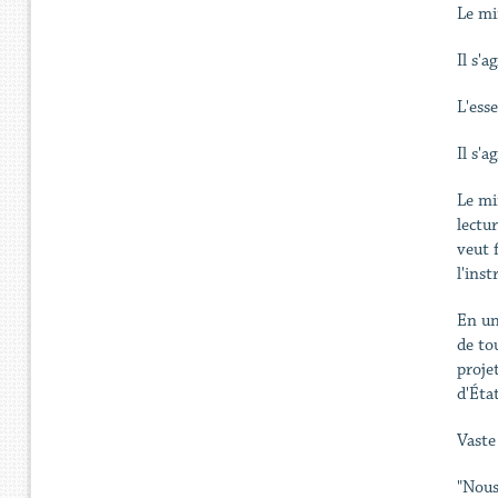
Le mi
Il s'a
L'esse
Il s'a
Le mi
lectu
veut f
l'inst
En un 
de to
proje
d'État
Vaste
"Nous