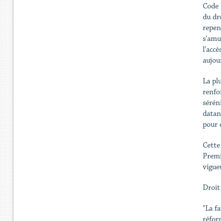
Code 
du dr
repen
s'amu
l'accè
aujou
La pl
renfo
sérén
datan
pour q
Cette
Premi
vigue
Droit
"La f
réfor