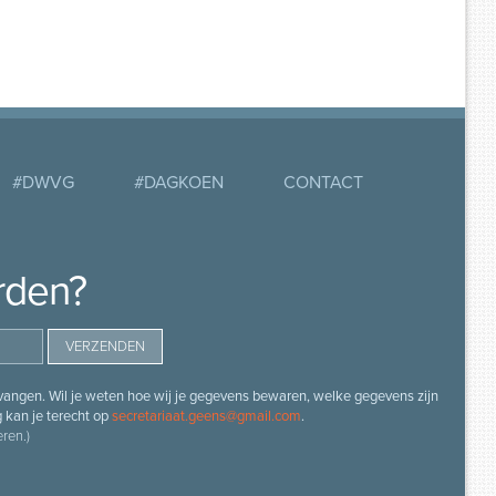
#DWVG
#DAGKOEN
CONTACT
rden?
angen. Wil je weten hoe wij je gegevens bewaren, welke gegevens zijn
g kan je terecht op
secretariaat.geens@gmail.com
.
ren.)