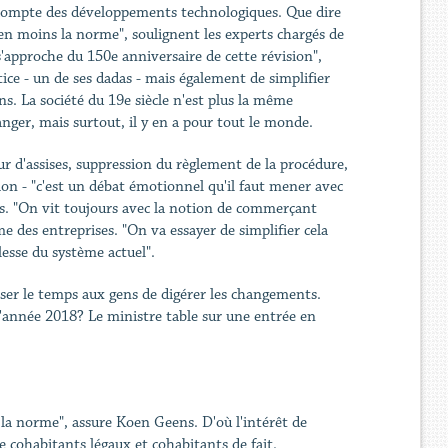
s compte des développements technologiques. Que dire
 en moins la norme", soulignent les experts chargés de
s'approche du 150e anniversaire de cette révision",
tice - un de ses dadas - mais également de simplifier
 ans. La société du 19e siècle n'est plus la même
manger, mais surtout, il y en a pour tout le monde.
ur d'assises, suppression du règlement de la procédure,
on - "c'est un débat émotionnel qu'il faut mener avec
és. "On vit toujours avec la notion de commerçant
e des entreprises. "On va essayer de simplifier cela
plesse du système actuel".
sser le temps aux gens de digérer les changements.
l'année 2018? Le ministre table sur une entrée en
 la norme", assure Koen Geens. D'où l'intérêt de
 cohabitants légaux et cohabitants de fait.