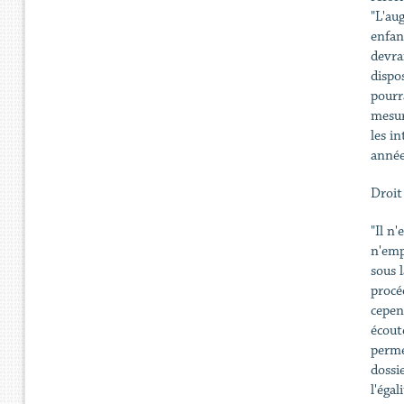
"L'au
enfan
devra
dispo
pourr
mesur
les i
année
Droit
"Il n
n'emp
sous l
procé
cepen
écout
perme
dossi
l'éga