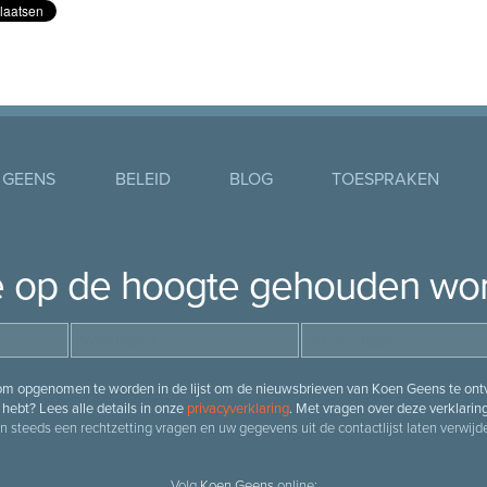
 GEENS
BELEID
BLOG
TOESPRAKEN
je op de hoogte gehouden wo
 om opgenomen te worden in de lijst om de nieuwsbrieven van Koen Geens te ontv
hebt? Lees alle details in onze
privacyverklaring
. Met vragen over deze verklarin
n steeds een rechtzetting vragen en uw gegevens uit de contactlijst laten verwijde
Volg
Koen Geens
online: