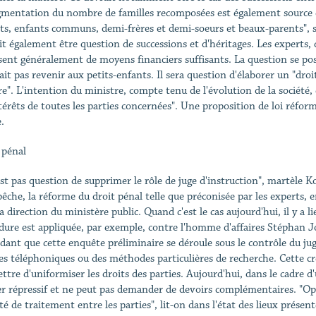
gmentation du nombre de familles recomposées est également source d
ts, enfants communs, demi-frères et demi-soeurs et beaux-parents", so
it également être question de successions et d'héritages. Les experts, 
sent généralement de moyens financiers suffisants. La question se pose 
ait pas revenir aux petits-enfants. Il sera question d'élaborer un "droi
e". L'intention du ministre, compte tenu de l'évolution de la société, 
ntérêts de toutes les parties concernées". Une proposition de loi réform
.
 pénal
'est pas question de supprimer le rôle de juge d'instruction", martèle K
êche, la réforme du droit pénal telle que préconisée par les experts, 
a direction du ministère public. Quand c'est le cas aujourd'hui, il y a l
dure est appliquée, par exemple, contre l'homme d'affaires Stéphan J
dant que cette enquête préliminaire se déroule sous le contrôle du juge 
es téléphoniques ou des méthodes particulières de recherche. Cette c
ttre d'uniformiser les droits des parties. Aujourd'hui, dans le cadre d'
er répressif et ne peut pas demander de devoirs complémentaires. "Op
lité de traitement entre les parties", lit-on dans l'état des lieux prés