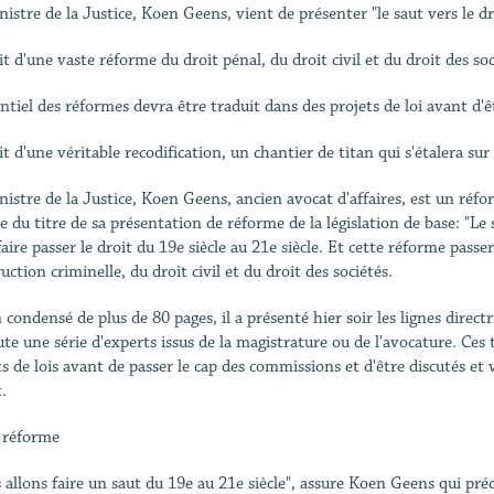
nistre de la Justice, Koen Geens, vient de présenter "le saut vers le d
git d'une vaste réforme du droit pénal, du droit civil et du droit des soc
ntiel des réformes devra être traduit dans des projets de loi avant d'êt
git d'une véritable recodification, un chantier de titan qui s'étalera su
nistre de la Justice, Koen Geens, ancien avocat d'affaires, est un réf
re du titre de sa présentation de réforme de la législation de base: "Le
aire passer le droit du 19e siècle au 21e siècle. Et cette réforme passe
ruction criminelle, du droit civil et du droit des sociétés.
condensé de plus de 80 pages, il a présenté hier soir les lignes directri
ute une série d'experts issus de la magistrature ou de l'avocature. Ces
ts de lois avant de passer le cap des commissions et d'être discutés et
.
 réforme
 allons faire un saut du 19e au 21e siècle", assure Koen Geens qui pré