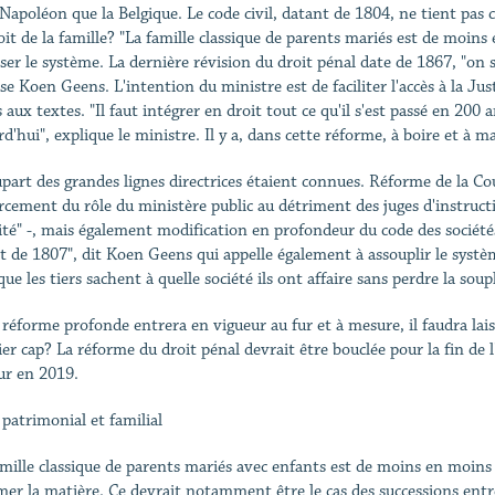
Napoléon que la Belgique. Le code civil, datant de 1804, ne tient pa
oit de la famille? "La famille classique de parents mariés est de moins
ser le système. La dernière révision du droit pénal date de 1867, "on 
se Koen Geens. L'intention du ministre est de faciliter l'accès à la Jus
s aux textes. "Il faut intégrer en droit tout ce qu'il s'est passé en 200
rd'hui", explique le ministre. Il y a, dans cette réforme, à boire et à 
upart des grandes lignes directrices étaient connues. Réforme de la Co
rcement du rôle du ministère public au détriment des juges d'instructi
ité" -, mais également modification en profondeur du code des sociét
t de 1807", dit Koen Geens qui appelle également à assouplir le systèm
ue les tiers sachent à quelle société ils ont affaire sans perdre la sou
 réforme profonde entrera en vigueur au fur et à mesure, il faudra lai
er cap? La réforme du droit pénal devrait être bouclée pour la fin de 
ur en 2019.
 patrimonial et familial
amille classique de parents mariés avec enfants est de moins en moins
mer la matière. Ce devrait notamment être le cas des successions entre