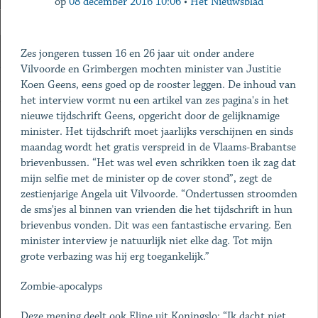
op
08 december 2016 10:06
•
Het Nieuwsblad
Zes jongeren tussen 16 en 26 jaar uit onder andere
Vilvoorde en Grimbergen mochten minister van Justitie
Koen Geens, eens goed op de rooster leggen. De inhoud van
het interview vormt nu een artikel van zes pagina's in het
nieuwe tijdschrift Geens, opgericht door de gelijknamige
minister. Het tijdschrift moet jaarlijks verschijnen en sinds
maandag wordt het gratis verspreid in de Vlaams-Brabantse
brievenbussen. “Het was wel even schrikken toen ik zag dat
mijn selfie met de minister op de cover stond”, zegt de
zestienjarige Angela uit Vilvoorde. “Ondertussen stroomden
de sms'jes al binnen van vrienden die het tijdschrift in hun
brievenbus vonden. Dit was een fantastische ervaring. Een
minister interview je natuurlijk niet elke dag. Tot mijn
grote verbazing was hij erg toegankelijk.”
Zombie-apocalyps
Deze mening deelt ook Eline uit Koningslo: “Ik dacht niet