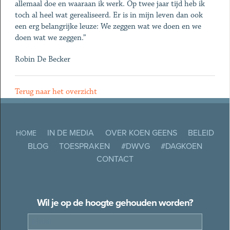
allemaal doe en waaraan ik werk. Op twee jaar tijd heb ik
toch al heel wat gerealiseerd. Er is in mijn leven dan ook
een erg belangrijke leuze: We zeggen wat we doen en we
doen wat we zeggen.”
Robin De Becker
Terug naar het overzicht
IN DE MEDIA
OVER KOEN GEENS
BELEID
HOME
BLOG
TOESPRAKEN
#DWVG
#DAGKOEN
CONTACT
Wil je op de hoogte gehouden worden?