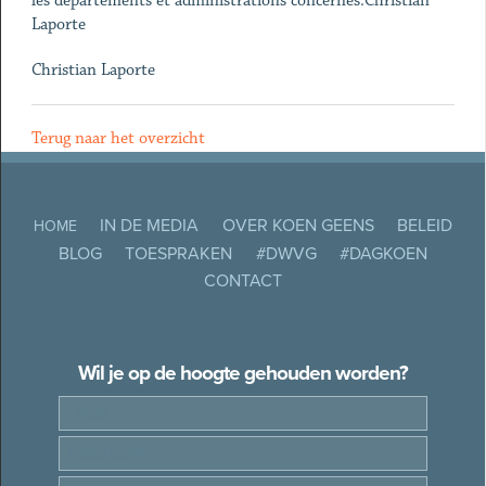
les départements et administrations concernés.Christian
Laporte
Christian Laporte
Terug naar het overzicht
IN DE MEDIA
OVER KOEN GEENS
BELEID
HOME
BLOG
TOESPRAKEN
#DWVG
#DAGKOEN
CONTACT
Wil je op de hoogte gehouden worden?