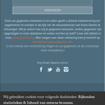
Door uw gegevens hierboven in te vullen geeft u actieve toestemming om
opgenomen te worden in de lijst om de nieuwsbrieven van Koen Geens te
ontvangen. Wil je weten hoe wij je gegevens bewaren, welke gegevens zijn
opgeslagen in onze database en welke rechten jij hebt? Lees alle details in
onze
privacyverklaring
. Met vragen over deze verklaring kan je terecht op
secretariaat.geens@gmail.com
.
U kan steeds een rechtzetting vragen en uw gegevens uit de contactlijst
laten verwijderen.)
Volg
Koen Geens
online:
© 2026
Oud-minister en ere-volksvertegenwoordiger
Koen
Wij gebruiken cookies voor volgende doeleinden:
Bijhouden
Geens
· Alle rechten voorbehouden ·
Cookies wijzigen
statistieken & Inhoud van externe bronnen
.
Webdesign
&
website ontwikkeling
door
Zenjoy in Leuven
. Powered by