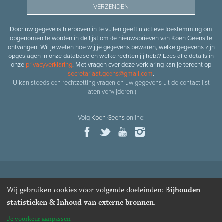
Door uw gegevens hierboven in te vullen geeft u actieve toestemming om
opgenomen te worden in de lijst om de nieuwsbrieven van Koen Geens te
ontvangen. Wil je weten hoe wij je gegevens bewaren, welke gegevens zijn
opgeslagen in onze database en welke rechten jij hebt? Lees alle details in
onze
privacyverklaring
. Met vragen over deze verklaring kan je terecht op
secretariaat.geens@gmail.com
.
U kan steeds een rechtzetting vragen en uw gegevens uit de contactlijst
laten verwijderen.)
Volg
Koen Geens
online:
© 2026
Oud-minister en ere-volksvertegenwoordiger
Koen
Wij gebruiken cookies voor volgende doeleinden:
Bijhouden
Geens
· Alle rechten voorbehouden ·
Cookies wijzigen
statistieken & Inhoud van externe bronnen
.
Webdesign
&
website ontwikkeling
door
Zenjoy in Leuven
. Powered by
Je voorkeur aanpassen
Nimbu
.