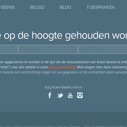
 GEENS
BELEID
BLOG
TOESPRAKEN
je op de hoogte gehouden wo
 om opgenomen te worden in de lijst om de nieuwsbrieven van Koen Geens te ontv
hebt? Lees alle details in onze
privacyverklaring
. Met vragen over deze verklarin
n steeds een rechtzetting vragen en uw gegevens uit de contactlijst laten verwijde
Volg
Koen Geens
online:
 en ere-volksvertegenwoordiger
Koen Geens
· Alle rechten voorbeho