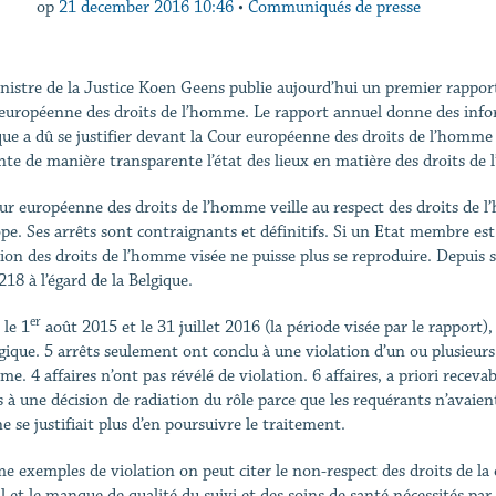
op
21 december 2016 10:46
•
Communiqués de presse
nistre de la Justice Koen Geens publie aujourd’hui un premier rapport
européenne des droits de l’homme. Le rapport annuel donne des inform
que a dû se justifier devant la Cour européenne des droits de l’homme
nte de manière transparente l’état des lieux en matière des droits de
ur européenne des droits de l’homme veille au respect des droits de 
ope. Ses arrêts sont contraignants et définitifs. Si un Etat membre e
tion des droits de l’homme visée ne puisse plus se reproduire. Depuis 
18 à l’égard de la Belgique.
er
 le 1
août 2015 et le 31 juillet 2016 (la période visée par le rapport),
lgique. 5 arrêts seulement ont conclu à une violation d’un ou plusieur
e. 4 affaires n’ont pas révélé de violation. 6 affaires, a priori recevab
s à une décision de radiation du rôle parce que les requérants n’avaien
ne se justifiait plus d’en poursuivre le traitement.
 exemples de violation on peut citer le non-respect des droits de la 
al et le manque de qualité du suivi et des soins de santé nécessités pa