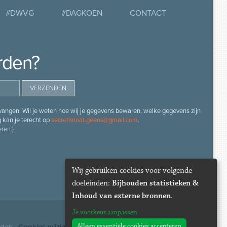
#DWVG
#DAGKOEN
CONTACT
rden?
angen. Wil je weten hoe wij je gegevens bewaren, welke gegevens zijn
g kan je terecht op
secretariaat.geens@gmail.com
.
ren.)
Wij gebruiken cookies voor volgende
doeleinden:
Bijhouden statistieken &
Inhoud van externe bronnen
.
Je voorkeur aanpassen
Alleen essentiële cookies accepteren
uden ·
Cookies wijzigen