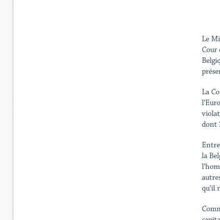
Le Mi
Cour 
Belgi
prése
La Co
l’Eur
viola
dont 2
Entre
la Be
l’homm
autre
qu’il 
Comme
capit