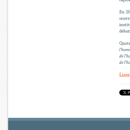
En 20
œuvre
insti
début
Quote
l’homm
de l’h
de l’
Lisez