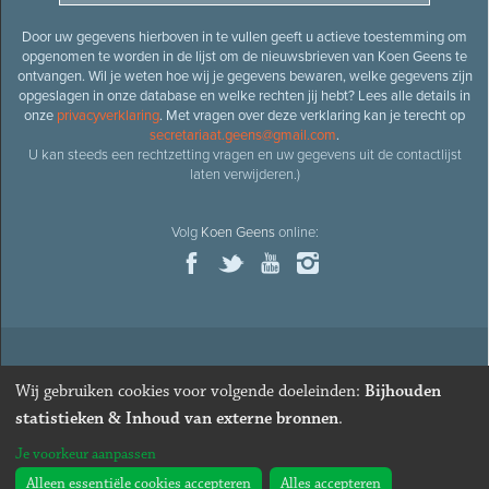
Door uw gegevens hierboven in te vullen geeft u actieve toestemming om
opgenomen te worden in de lijst om de nieuwsbrieven van Koen Geens te
ontvangen. Wil je weten hoe wij je gegevens bewaren, welke gegevens zijn
opgeslagen in onze database en welke rechten jij hebt? Lees alle details in
onze
privacyverklaring
. Met vragen over deze verklaring kan je terecht op
secretariaat.geens@gmail.com
.
U kan steeds een rechtzetting vragen en uw gegevens uit de contactlijst
laten verwijderen.)
Volg
Koen Geens
online:
© 2026
Oud-minister en ere-volksvertegenwoordiger
Koen
Wij gebruiken cookies voor volgende doeleinden:
Bijhouden
Geens
· Alle rechten voorbehouden ·
Cookies wijzigen
statistieken & Inhoud van externe bronnen
.
Webdesign
&
website ontwikkeling
door
Zenjoy in Leuven
. Powered by
Je voorkeur aanpassen
Nimbu
.
Alleen essentiële cookies accepteren
Alles accepteren