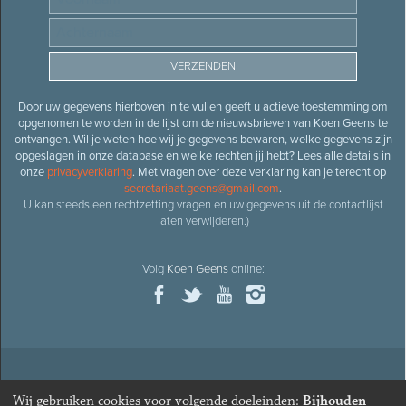
Door uw gegevens hierboven in te vullen geeft u actieve toestemming om
opgenomen te worden in de lijst om de nieuwsbrieven van Koen Geens te
ontvangen. Wil je weten hoe wij je gegevens bewaren, welke gegevens zijn
opgeslagen in onze database en welke rechten jij hebt? Lees alle details in
onze
privacyverklaring
. Met vragen over deze verklaring kan je terecht op
secretariaat.geens@gmail.com
.
U kan steeds een rechtzetting vragen en uw gegevens uit de contactlijst
laten verwijderen.)
Volg
Koen Geens
online:
© 2026
Oud-minister en ere-volksvertegenwoordiger
Koen
Wij gebruiken cookies voor volgende doeleinden:
Bijhouden