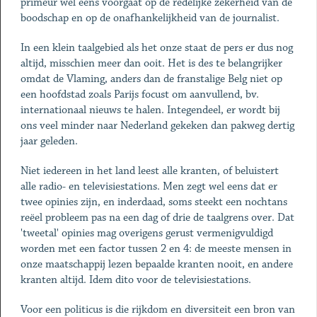
primeur wel eens voorgaat op de redelijke zekerheid van de
boodschap en op de onafhankelijkheid van de journalist.
In een klein taalgebied als het onze staat de pers er dus nog
altijd, misschien meer dan ooit. Het is des te belangrijker
omdat de Vlaming, anders dan de franstalige Belg niet op
een hoofdstad zoals Parijs focust om aanvullend, bv.
internationaal nieuws te halen. Integendeel, er wordt bij
ons veel minder naar Nederland gekeken dan pakweg dertig
jaar geleden.
Niet iedereen in het land leest alle kranten, of beluistert
alle radio- en televisiestations. Men zegt wel eens dat er
twee opinies zijn, en inderdaad, soms steekt een nochtans
reëel probleem pas na een dag of drie de taalgrens over. Dat
'tweetal' opinies mag overigens gerust vermenigvuldigd
worden met een factor tussen 2 en 4: de meeste mensen in
onze maatschappij lezen bepaalde kranten nooit, en andere
kranten altijd. Idem dito voor de televisiestations.
Voor een politicus is die rijkdom en diversiteit een bron van