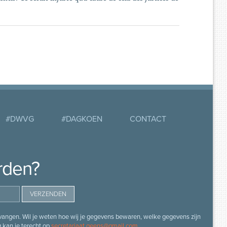
#DWVG
#DAGKOEN
CONTACT
rden?
angen. Wil je weten hoe wij je gegevens bewaren, welke gegevens zijn
g kan je terecht op
secretariaat.geens@gmail.com
.