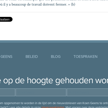
où il y a beaucoup de travail doivent fermer. » (b)
 GEENS
BELEID
BLOG
TOESPRAKEN
je op de hoogte gehouden wo
 om opgenomen te worden in de lijst om de nieuwsbrieven van Koen Geens te ontv
hebt? Lees alle details in onze
privacyverklaring
. Met vragen over deze verklarin