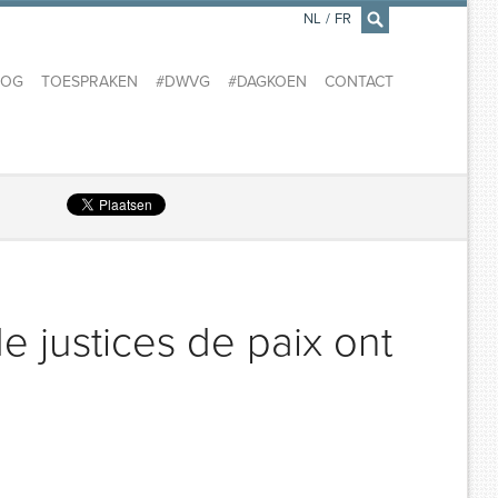
NL
/
FR
×
LOG
TOESPRAKEN
#DWVG
#DAGKOEN
CONTACT
e justices de paix ont