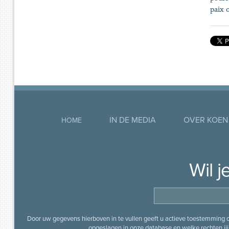
paix 
IN DE MEDIA
OVER KOEN
HOME
Wil 
Door uw gegevens hierboven in te vullen geeft u actieve toestemming
opgeslagen in onze database en welke rechten jij 