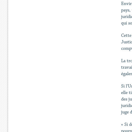
Envir
pays,
jurid
qui so
Cette
Justi
compt
La tr
trava
égale
Si l’
elle t
des j
jurid
juge 
« Si d
pours