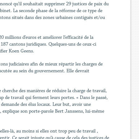
oncé qu’il souhaitait supprimer 29 justices de paix du
abinet. La seconde phase de la réforme de ce type de
ntons situés dans des zones urbaines contiguës et/ou
illions d’euros et améliorer l’efficacité de la
 187 cantons juridiques. Quelques-uns de ceux-ci
ifier Koen Geens.
ons judiciaires afin de mieux répartir les charges de
iscutée au sein du gouvernement. Elle devrait
re cherche des manières de réduire la charge de travail,
oup de travail qui ferment leurs portes. « Dans le passé,
la demande des élus locaux. Leur but, avoir une
 , explique son porte-parole Bert Janssens, lui-même
celles-là, au moins si elles ont trop peu de travail ,
tir. Ce serait injuste qu’à cause de cela des justices de