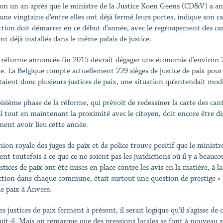
on un an après que le ministre de la Justice Koen Geens (CD&V) a ann
 une vingtaine d’entre elles ont déjà fermé leurs portes, indique son c
iction doit démarrer en ce début d’année, avec le regroupement des ca
nt déjà installés dans le même palais de justice.
 réforme annoncée fin 2015 devrait dégager une économie d’environ 20 m
ce. La Belgique compte actuellement 229 sièges de justice de paix pour
aient donc plusieurs justices de paix, une situation qu’entendait mod
oisième phase de la réforme, qui prévoit de redessiner la carte des cant
il tout en maintenant la proximité avec le citoyen, doit encore être d
ment avoir lieu cette année.
Union royale des juges de paix et de police trouve positif que le minist
ient toutefois à ce que ce ne soient pas les juridictions où il y a beauc
ustices de paix ont été mises en place contre les avis en la matière, à 
iction dans chaque commune, était surtout une question de prestige »
de paix à Anvers.
es justices de paix ferment à présent, il serait logique qu’il s’agisse de 
uit-il. Mais on remarque que des pressions locales se font à nouveau sen