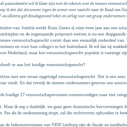
de paasvakantie wil ik klaar zijn met de teksten over de nieuwe vennootsc
oop ik dat dat document tegen de zomer voor nazicht naar de Raad van Stat
excellentie gaf dinsdagavond tekst en uitleg voor een groep ondernemer
inister van Justitie werkt Koen Geens al ruim twee jaar aan een act
ustitieplan en de zogenaamde potpourri-wetten is nu een diepgaande
ieuwe vennootschapsrecht vormt daar een wezenlijk onderdeel van. “
nemers en voor hun collega's in het buitenland. Ik wil dat zij makkelij
voor Nederland, waar het vennootschapsrecht populair is vanwege zij
cheelt er aan het huidige vennootschapsrecht?
zitten met een zwaar opgetuigd vennootschapsrecht. Het is een auto 
tuur vindt. En dat terwijl de meeste ondernemers gewoon een eenvou
 de huidige 17 vennootschapsvormen vereenvoudigen naar vier categ
t. Maar ik zeg u duidelijk: we gaan geen dramatische hervormingen 
en. Pas als de onderneming stopt, zal die rechtsvorm ophouden te bes
an de bekommernissen van VKW Limburg zijn de fiscale en juridische 