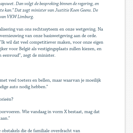
hapswet. Dan volgt de bespreking binnen de regering, en
e kan.” Dat zegt minister van Justitie Koen Geens. De
s van VKW Limburg.
ualisering van ons rechtssyteem en onze wetgeving. Na
 vernieuwing van onze basiswetgeving aan de orde.
Ik wil dat veel competitiever maken, voor onze eigen
ker voor België als vestigingsplaats zullen kiezen, en
n eenvoud”, zegt de minister.
met veel toeters en bellen, maar waarvan je moeilijk
dige auto nodig hebben.”
orieën?
doorvoeren. Wie vandaag in vorm X bestaat, mag dat
taan.”
obstakels die de familiale overdracht van