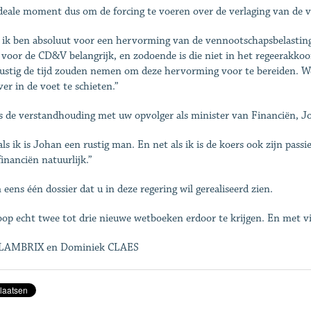
deale moment dus om de forcing te voeren over de verlaging van de
, ik ben absoluut voor een hervorming van de vennootschapsbelasting
 voor de CD&V belangrijk, en zodoende is die niet in het regeerakko
rustig de tijd zouden nemen om deze hervorming voor te bereiden. W
ver in de voet te schieten.”
s de verstandhouding met uw opvolger als minister van Financiën, 
als ik is Johan een rustig man. En net als ik is de koers ook zijn pas
financiën natuurlijk.”
eens één dossier dat u in deze regering wil gerealiseerd zien.
oop echt twee tot drie nieuwe wetboeken erdoor te krijgen. En met vie
 LAMBRIX en Dominiek CLAES