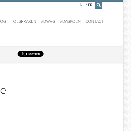
NL
/
FR
×
LOG
TOESPRAKEN
#DWVG
#DAGKOEN
CONTACT
we