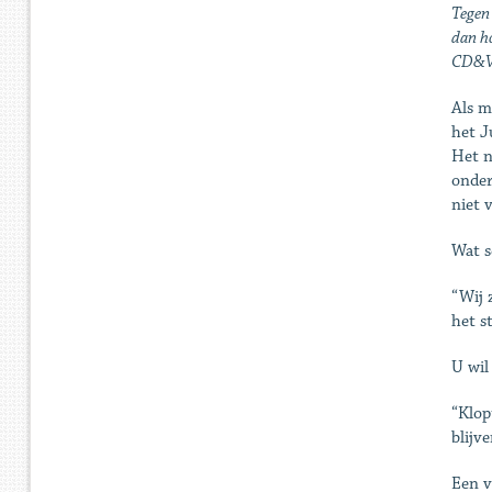
Tegen 
dan h
CD&V-
Als m
het J
Het n
onder
niet 
Wat s
“Wij 
het s
U wil
“Klop
blijv
Een v