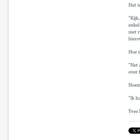
Het i
“Kijk
enkel
niet 
hiero
Hoe i
“Net 
over 
Noem 
“Ik h
Yves