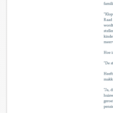
famil
“Klop
Raad 
wordt
stell
kinde
meerv
Hoe i
“De s
Heeft
makke
“Ja, 
huisw
geroe
pensi