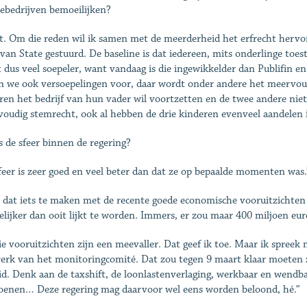
iebedrijven bemoeilijken?
t. Om die reden wil ik samen met de meerderheid het erfrecht hervor
van State gestuurd. De baseline is dat iedereen, mits onderlinge toes
 dus veel soepeler, want vandaag is die ingewikkelder dan Publifin 
en we ook versoepelingen voor, daar wordt onder andere het meervou
ren het bedrijf van hun vader wil voortzetten en de twee andere niet g
oudig stemrecht, ook al hebben de drie kinderen evenveel aandelen 
s de sfeer binnen de regering?
feer is zeer goed en veel beter dan dat ze op bepaalde momenten was.
 dat iets te maken met de recente goede economische vooruitzichte
lijker dan ooit lijkt te worden. Immers, er zou maar 400 miljoen 
die vooruitzichten zijn een meevaller. Dat geef ik toe. Maar ik spreek 
erk van het monitoringcomité. Dat zou tegen 9 maart klaar moeten zi
id. Denk aan de taxshift, de loonlastenverlaging, werkbaar en wendba
oenen… Deze regering mag daarvoor wel eens worden beloond, hé.”