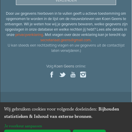
Door uw gegevens hierboven in te vullen geeft u actieve toestemming om
opgenomen te worden in de lijst om de nieuwsbrieven van Koen Geens te
ontvangen. Wil je weten hoe wij je gegevens bewaren, welke gegevens zijn
opgeslagen in onze database en welke rechten jij hebt? Lees alle details in
onze
privacyverklaring
. Met vragen over deze verklaring kan je terecht op
secretariaat.geens@gmail.com
.
U kan steeds een rechtzetting vragen en uw gegevens uit de contactlijst
laten verwijderen.)
Volg
Koen Geens
online:
© 2026
Oud-minister en ere-volksvertegenwoordiger
Koen
Wij gebruiken cookies voor volgende doeleinden:
Bijhouden
Geens
· Alle rechten voorbehouden ·
Cookies wijzigen
statistieken & Inhoud van externe bronnen
.
Webdesign
&
website ontwikkeling
door
Zenjoy in Leuven
. Powered by
Je voorkeur aanpassen
Nimbu
.