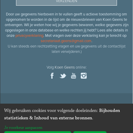
Door uw gegevens hierboven in te vullen geeft u actieve toestemming om
opgenomen te worden in de lijst om de nieuwsbrieven van Koen Geens te
ontvangen. Wil je weten hoe wij je gegevens bewaren, welke gegevens zijn
opgeslagen in onze database en welke rechten jij hebt? Lees alle details in
onze
privacyverklaring
. Met vragen over deze verklaring kan je terecht op
secretariaat.geens@gmail.com
.
U kan steeds een rechtzetting vragen en uw gegevens uit de contactlijst
laten verwijderen.)
Volg
Koen Geens
online:
© 2026
Oud-minister en ere-volksvertegenwoordiger
Koen
Wij gebruiken cookies voor volgende doeleinden:
Bijhouden
Geens
· Alle rechten voorbehouden ·
Cookies wijzigen
statistieken & Inhoud van externe bronnen
.
Webdesign
&
website ontwikkeling
door
Zenjoy in Leuven
. Powered by
Je voorkeur aanpassen
Nimbu
.