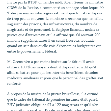
Invité par la RTBF, dimanche midi, Koen Geens, le ministre
CD&V de la Justice, a commenté un sondage selon lequel 90
% des personnes interrogées estiment que la justice dispose
de trop peu de moyens. Le ministre a reconnu que, en effet,
s’agissant des prisons, des infrastructures, du nombre de
magistrats et de personnel, la Belgique finançait moins sa
justice que d’autres pays et il a affirmé que s’il recevait 200
millions supplémentaires il en serait heureux. Boutade
quand on sait dans quelle voie d’économies budgétaires est
entré le gouvernement fédéral.
M. Geens n’en a pas moins insisté sur le fait qu’il avait
utilisé à 100 % les moyens dont il disposait et a dit qu’il
allait se battre pour que les internés bénéficient de soins
médicaux améliorés et pour que le personnel des greffes soit
renforcé.
A propos de la misère de la justice bruxelloise, il a estimé
que le cadre du tribunal de première instance était passé,
BHV judiciaire oblige, de 97 à 122 magistrats et qu’il n’en
manquait que quatre… Pas de quoi se plaindre, donc, a-t-il