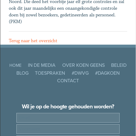
Noord. Die deed het voorbije jaar elf grote controles en zal
ook dit jaar maandelijks een onaangekondigde controle
doen bij zowel bezoekers, gedetineerden als personeel.
(PKM)
Terug naar het overzicht
IN DE MEDIA
OVER KOEN GEENS
BELEID
HOME
BLOG
TOESPRAKEN
#DWVG
#DAGKOEN
CONTACT
Wil je op de hoogte gehouden worden?