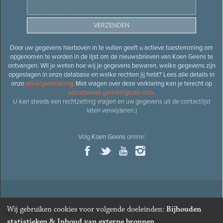
Door uw gegevens hierboven in te vullen geeft u actieve toestemming om
opgenomen te worden in de lijst om de nieuwsbrieven van Koen Geens te
ontvangen. Wil je weten hoe wij je gegevens bewaren, welke gegevens zijn
opgeslagen in onze database en welke rechten jij hebt? Lees alle details in
onze
privacyverklaring
. Met vragen over deze verklaring kan je terecht op
secretariaat.geens@gmail.com
.
U kan steeds een rechtzetting vragen en uw gegevens uit de contactlijst
laten verwijderen.)
Volg
Koen Geens
online:
© 2026
Oud-minister en ere-volksvertegenwoordiger
Koen
Wij gebruiken cookies voor volgende doeleinden:
Bijhouden
Geens
· Alle rechten voorbehouden ·
Cookies wijzigen
statistieken & Inhoud van externe bronnen
.