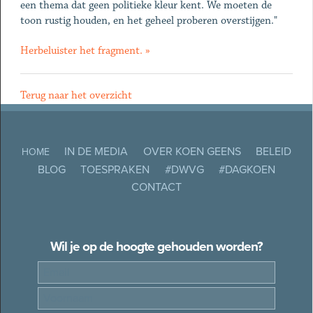
een thema dat geen politieke kleur kent. We moeten de
toon rustig houden, en het geheel proberen overstijgen."
Herbeluister het fragment. »
Terug naar het overzicht
IN DE MEDIA
OVER KOEN GEENS
BELEID
HOME
BLOG
TOESPRAKEN
#DWVG
#DAGKOEN
CONTACT
Wil je op de hoogte gehouden worden?