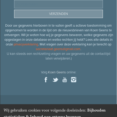
Door uw gegevens hierboven in te vullen geeft u actieve toestemming om
opgenomen te worden in de lijst om de nieuwsbrieven van Koen Geens te
ontvangen. Wil je weten hoe wij je gegevens bewaren, welke gegevens zijn
opgeslagen in onze database en welke rechten jij hebt? Lees alle details in
onze
privacyverklaring
. Met vragen over deze verklaring kan je terecht op
secretariaat.geens@gmail.com
.
U kan steeds een rechtzetting vragen en uw gegevens uit de contactlijst
laten verwijderen.)
Volg
Koen Geens
online:
© 2026
Oud-minister en ere-volksvertegenwoordiger
Koen
Wij gebruiken cookies voor volgende doeleinden:
Bijhouden
Geens
· Alle rechten voorbehouden ·
Cookies wijzigen
statistieken & Inhoud van externe bronnen
.