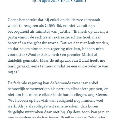
op
14 april 2017 10:21
•
Radio 1
Geens benadrukt dat hij enkel op de kiesvee-uitspraak
wenst te reageren als CD&V-lid, en niet vanuit zijn
bevoegdheid als minister van justitie. "Ik merk op dat mijn
partij vanuit de rechtse en extreem-rechtse hoek maar
beter af en toe gebasht wordt. Dat we dat niet leuk vinden,
en dat zoiets binnen een regering niet kan, hebben mijn
voorzitter (Wouter Beke, nvdr) en premier Michel al
duidelijk gemaakt. Maar de uitspraak van Zuhal heeft me
hard geraakt, eens te meer omdat ze een oud-studente van
mij is."
De federale regering kan de komende twee jaar enkel
behoorlijk samenwerken als partijen elkaar iets gunnen, en
niet om het minste elkaar in de haren vliegen, zegt Geens.
"We hebben op het vlak van veiligheid nog immens veel
werk. Als je als collega's wil samenwerken, dan horen
dergelijke uitspraken daar niet bij. Op deze toon kan je niet
samenwerken zoals het hoort. Ik wil me naast Zuhal niet