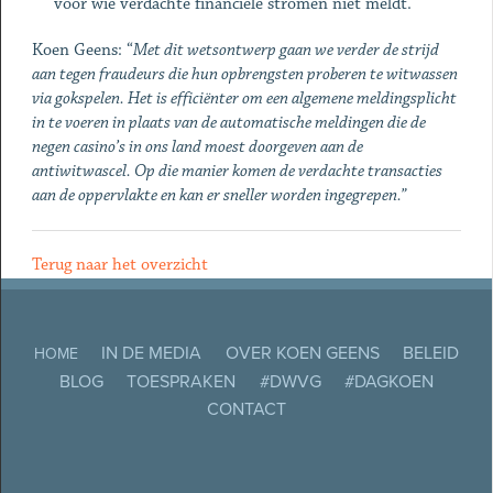
voor wie verdachte financiële stromen niet meldt.
Koen Geens: “
Met dit wetsontwerp gaan we verder de strijd
aan tegen fraudeurs die hun opbrengsten proberen te witwassen
via gokspelen. Het is efficiënter om een algemene meldingsplicht
in te voeren in plaats van de automatische meldingen die de
negen casino’s in ons land moest doorgeven aan de
antiwitwascel. Op die manier komen de verdachte transacties
aan de oppervlakte en kan er sneller worden ingegrepen.”
Terug naar het overzicht
IN DE MEDIA
OVER KOEN GEENS
BELEID
HOME
BLOG
TOESPRAKEN
#DWVG
#DAGKOEN
CONTACT