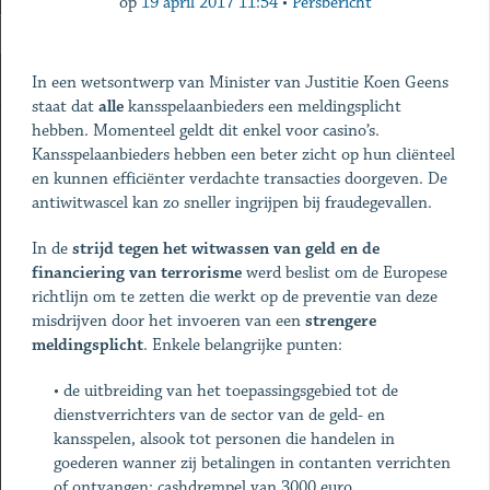
op
19 april 2017 11:54
•
Persbericht
In een wetsontwerp van Minister van Justitie Koen Geens
staat dat
alle
kansspelaanbieders een meldingsplicht
hebben. Momenteel geldt dit enkel voor casino’s.
Kansspelaanbieders hebben een beter zicht op hun cliënteel
en kunnen efficiënter verdachte transacties doorgeven. De
antiwitwascel kan zo sneller ingrijpen bij fraudegevallen.
In de
strijd tegen het witwassen van geld en de
financiering van terrorisme
werd
beslist om de Europese
richtlijn om te zetten die werkt op de preventie van deze
misdrijven door het invoeren van een
strengere
meldingsplicht
. Enkele belangrijke punten:
•
de uitbreiding van het toepassingsgebied tot de
dienstverrichters van de sector van de geld- en
kansspelen, alsook tot personen die handelen in
goederen wanner zij betalingen in contanten verrichten
of ontvangen: cashdrempel van 3000 euro.