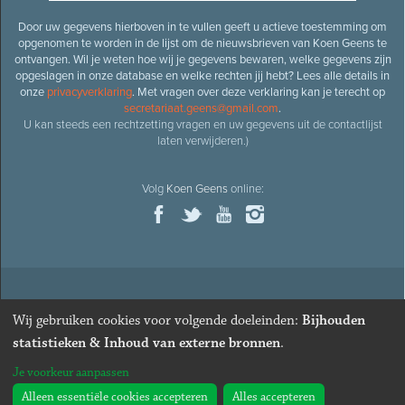
Door uw gegevens hierboven in te vullen geeft u actieve toestemming om
opgenomen te worden in de lijst om de nieuwsbrieven van Koen Geens te
ontvangen. Wil je weten hoe wij je gegevens bewaren, welke gegevens zijn
opgeslagen in onze database en welke rechten jij hebt? Lees alle details in
onze
privacyverklaring
. Met vragen over deze verklaring kan je terecht op
secretariaat.geens@gmail.com
.
U kan steeds een rechtzetting vragen en uw gegevens uit de contactlijst
laten verwijderen.)
Volg
Koen Geens
online:
© 2026
Oud-minister en ere-volksvertegenwoordiger
Koen
Wij gebruiken cookies voor volgende doeleinden:
Bijhouden
Geens
· Alle rechten voorbehouden ·
Cookies wijzigen
statistieken & Inhoud van externe bronnen
.
Webdesign
&
website ontwikkeling
door
Zenjoy in Leuven
. Powered by
Je voorkeur aanpassen
Nimbu
.
Alleen essentiële cookies accepteren
Alles accepteren