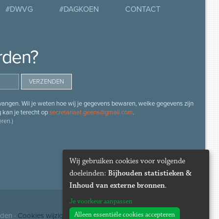
#DWVG
#DAGKOEN
CONTACT
rden?
angen. Wil je weten hoe wij je gegevens bewaren, welke gegevens zijn
g kan je terecht op
secretariaat.geens@gmail.com
.
ren.)
Wij gebruiken cookies voor volgende
doeleinden:
Bijhouden statistieken &
Inhoud van externe bronnen
.
Je voorkeur aanpassen
Alleen essentiële cookies accepteren
uden ·
Cookies wijzigen