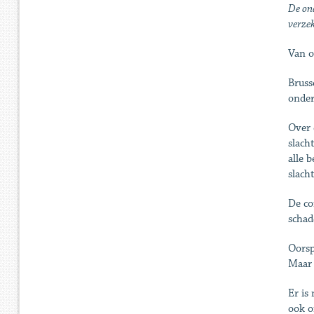
De on
verze
Van o
Bruss
onder
Over 
slach
alle 
slacht
De co
schad
Oorsp
Maar 
Er is
ook o