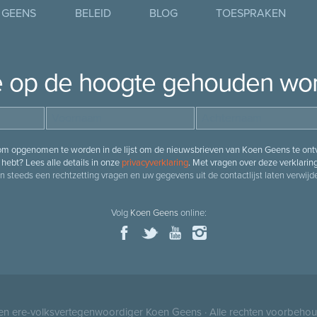
 GEENS
BELEID
BLOG
TOESPRAKEN
je op de hoogte gehouden wo
 om opgenomen te worden in de lijst om de nieuwsbrieven van Koen Geens te ontv
hebt? Lees alle details in onze
privacyverklaring
. Met vragen over deze verklarin
n steeds een rechtzetting vragen en uw gegevens uit de contactlijst laten verwijde
Volg
Koen Geens
online:
 en ere-volksvertegenwoordiger
Koen Geens
· Alle rechten voorbeho