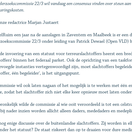
derzoekscommissie 22/3 wil vandaag een consensus vinden over steun aan t
keringskosten.
nze redactrice Marjan Justaert
elRuim een jaar na de aanslagen in Zaventem en Maalbeek is er een do
zoekscommissie 22/3 onder leiding van Patrick Dewael (Open VLD) h
de invoering van een statuut voor terreurslachtoffers heerst een bred
toffers' binnen het federaal parket. Ook de oprichting van een taskfor
bevoegde instanties vertegenwoordigd zijn, moet slacht­offers begeleid
offer, één begeleider', is het uitgangspunt.
mmissie wil ook laten nagaan of het mogelijk is te werken met één en
e, zodat het slachtoffer zich niet elke keer opnieuw moet laten onde
ronkelijk wilde de commissie al wie ooit veroordeeld is tot een celstra
bij nader inzien worden allicht alleen ­daders, mededaders en medepli
 nog enige discussie over de buitenlandse slachtoffers. Zij worden in e
nder het statuut? De staat riskeert dan op te draaien voor dure medis