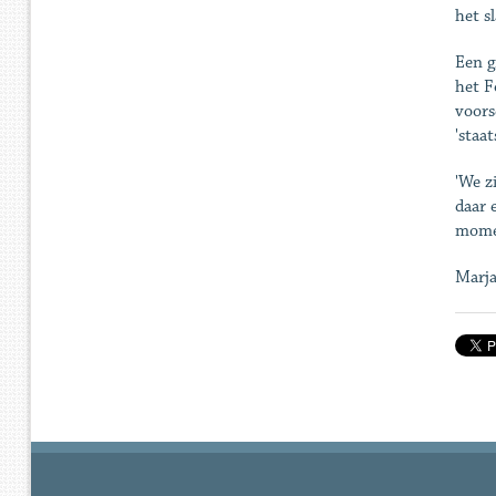
het s
Een g
het F
voors
'staa
'We z
daar 
momen
Marja