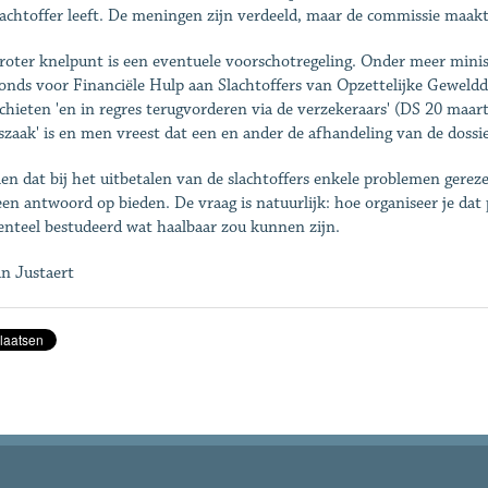
lachtoffer leeft. De meningen zijn verdeeld, maar de commissie maakt
roter knelpunt is een eventuele voorschotregeling. Onder meer mini
onds voor Financiële Hulp aan Slacht­offers van Opzettelijke Geweldd
chieten 'en in regres terugvorderen via de verzekeraars' (DS 20 maar
tszaak' is en men vreest dat een en ander de afhandeling van de dossie
ien dat bij het uitbetalen van de slachtoffers enkele problemen gerez
een antwoord op bieden. De vraag is natuurlijk: hoe organiseer je dat
teel bestudeerd wat haalbaar zou kunnen zijn.
n Justaert