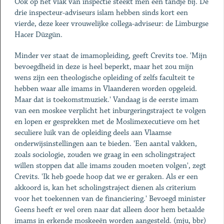
Ook op het vlak van inspectie steekt men een tandje bij. De
drie inspecteur-adviseurs islam hebben sinds kort een
vierde, deze keer vrouwelijke collega-adviseur: de Limburgse
Hacer Düzgün.
Minder ver staat de imamopleiding, geeft Crevits toe. 'Mijn
bevoegdheid in deze is heel beperkt, maar het zou mijn
wens zijn een theologische opleiding of zelfs faculteit te
hebben waar alle imams in Vlaanderen worden opgeleid.
Maar dat is toekomstmuziek.' Vandaag is de eerste imam
van een moskee verplicht het inburgeringstraject te volgen
en lopen er gesprekken met de Moslimexecutieve om het
seculiere luik van de opleiding deels aan Vlaamse
onderwijsinstellingen aan te bieden. 'Een aantal vakken,
zoals sociologie, zouden we graag in een scholingstraject
willen stoppen dat alle imams zouden moeten volgen', zegt
Crevits. 'Ik heb goede hoop dat we er geraken. Als er een
akkoord is, kan het scholingstraject dienen als criterium
voor het toekennen van de financiering.' Bevoegd minister
Geens heeft er wel oren naar dat alleen door hem betaalde
imams in erkende moskeeën worden aangesteld. (mju, bbr)