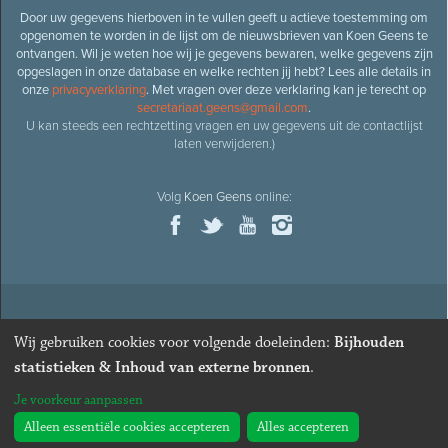
Door uw gegevens hierboven in te vullen geeft u actieve toestemming om
opgenomen te worden in de lijst om de nieuwsbrieven van Koen Geens te
ontvangen. Wil je weten hoe wij je gegevens bewaren, welke gegevens zijn
opgeslagen in onze database en welke rechten jij hebt? Lees alle details in
onze
privacyverklaring
. Met vragen over deze verklaring kan je terecht op
secretariaat.geens@gmail.com
.
U kan steeds een rechtzetting vragen en uw gegevens uit de contactlijst
laten verwijderen.)
Volg
Koen Geens
online:
© 2026
Oud-minister en ere-volksvertegenwoordiger
Koen
Wij gebruiken cookies voor volgende doeleinden:
Bijhouden
Geens
· Alle rechten voorbehouden ·
Cookies wijzigen
statistieken & Inhoud van externe bronnen
.
Webdesign
&
website ontwikkeling
door
Zenjoy in Leuven
. Powered by
Je voorkeur aanpassen
Nimbu
.
Alleen essentiële cookies accepteren
Alles accepteren