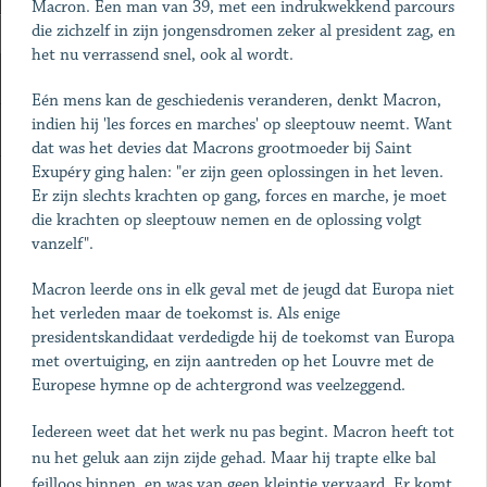
Macron. Een man van 39, met een indrukwekkend parcours
die zichzelf in zijn jongensdromen zeker al president zag, en
het nu verrassend snel, ook al wordt.
Eén mens kan de geschiedenis veranderen, denkt Macron,
indien hij 'les forces en marches' op sleeptouw neemt. Want
dat was het devies dat Macrons grootmoeder bij Saint
Exupéry ging halen: "er zijn geen oplossingen in het leven.
Er zijn slechts krachten op gang, forces en marche, je moet
die krachten op sleeptouw nemen en de oplossing volgt
vanzelf".
Macron leerde ons in elk geval met de jeugd dat Europa niet
het verleden maar de toekomst is. Als enige
presidentskandidaat verdedigde hij de toekomst van Europa
met overtuiging, en zijn aantreden op het Louvre met de
Europese hymne op de achtergrond was veelzeggend.
Iedereen weet dat het werk nu pas begint. Macron heeft tot
nu het geluk aan zijn zijde gehad. Maar hij trapte elke bal
feilloos binnen, en was van geen kleintje vervaard. Er komt