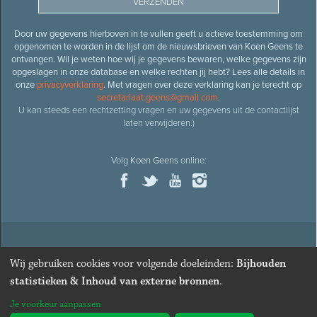
Door uw gegevens hierboven in te vullen geeft u actieve toestemming om
opgenomen te worden in de lijst om de nieuwsbrieven van Koen Geens te
ontvangen. Wil je weten hoe wij je gegevens bewaren, welke gegevens zijn
opgeslagen in onze database en welke rechten jij hebt? Lees alle details in
onze
privacyverklaring
. Met vragen over deze verklaring kan je terecht op
secretariaat.geens@gmail.com
.
U kan steeds een rechtzetting vragen en uw gegevens uit de contactlijst
laten verwijderen.)
Volg
Koen Geens
online:
© 2026
Oud-minister en ere-volksvertegenwoordiger
Koen
Wij gebruiken cookies voor volgende doeleinden:
Bijhouden
Geens
· Alle rechten voorbehouden ·
Cookies wijzigen
statistieken & Inhoud van externe bronnen
.
Webdesign
&
website ontwikkeling
door
Zenjoy in Leuven
. Powered by
Je voorkeur aanpassen
Nimbu
.