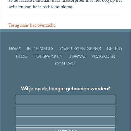
ze de laatste hand aan haar masterproef met het oog op het
behalen van haar rechtendiploma.
Terug naar het overzicht
IN DE MEDIA
OVER KOEN GEENS
BELEID
HOME
BLOG
TOESPRAKEN
#DWVG
#DAGKOEN
CONTACT
Wil je op de hoogte gehouden worden?