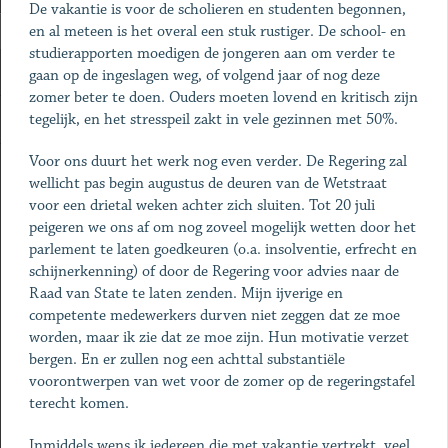
De vakantie is voor de scholieren en studenten begonnen,
en al meteen is het overal een stuk rustiger. De school- en
studierapporten moedigen de jongeren aan om verder te
gaan op de ingeslagen weg, of volgend jaar of nog deze
zomer beter te doen. Ouders moeten lovend en kritisch zijn
tegelijk, en het stresspeil zakt in vele gezinnen met 50%.
Voor ons duurt het werk nog even verder. De Regering zal
wellicht pas begin augustus de deuren van de Wetstraat
voor een drietal weken achter zich sluiten. Tot 20 juli
peigeren we ons af om nog zoveel mogelijk wetten door het
parlement te laten goedkeuren (o.a. insolventie, erfrecht en
schijnerkenning) of door de Regering voor advies naar de
Raad van State te laten zenden. Mijn ijverige en
competente medewerkers durven niet zeggen dat ze moe
worden, maar ik zie dat ze moe zijn. Hun motivatie verzet
bergen. En er zullen nog een achttal substantiële
voorontwerpen van wet voor de zomer op de regeringstafel
terecht komen.
Inmiddels wens ik iedereen die met vakantie vertrekt, veel