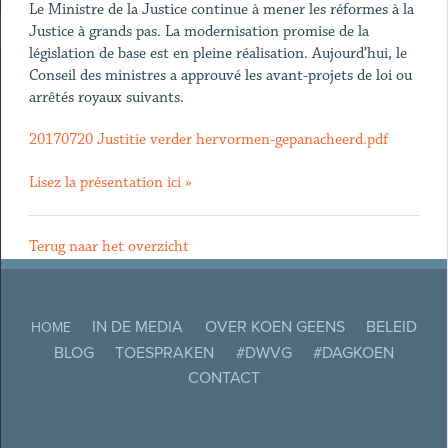
Le Ministre de la Justice continue à mener les réformes à la
Justice à grands pas. La modernisation promise de la
législation de base est en pleine réalisation. Aujourd’hui, le
Conseil des ministres a approuvé les avant-projets de loi ou
arrêtés royaux suivants.
20170720 Justitie verder hervormen-gepanacheerd.pdf
Lisez la présentation ici »
Terug naar het overzicht
IN DE MEDIA
OVER KOEN GEENS
BELEID
HOME
BLOG
TOESPRAKEN
#DWVG
#DAGKOEN
CONTACT