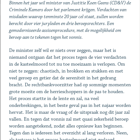
Binnen het jaar wil minister van Justitie Koen Geens (CD&V) de
Criminele Kamers door het parlement krijgen. Verdachten van
misdaden waarop tenminste 20 jaar cel staat, zullen worden
berecht door vier juryleden en drie beroepsrechters. Een
gemoderniseerde assisenprocedure, met de mogelijkheid om
beroep aan te tekenen tegen het vonnis.
De minister zelf wil er niets over zeggen, maar het is
niemand ontgaan dat het proces tegen de vier verdachten
in de kasteelmoord tot nu toe moeizaam is verlopen. Om
niet te zeggen: chaotisch, in brokken en stukken en met
veel geroep en getier dat de sereniteit in het gedrang
bracht. De rechtbankvoorzitter had op sommige momenten
grote moeite om de herrieschoppers in de pas te houden.
Het proces startte in de lente en zal, na veel
onderbrekingen, in het beste geval pas in het najaar worden
hervat. Het is maar de vraag of de uitspraak nog dit jaar zal
vallen. En tegen dat vonnis zal met quasi zekerheid beroep
worden aangetekend, zodat alles opnieuw kan beginnen.
Tegen dan is iedereen het overzicht al lang verloren. Neen,
als testcase is het proces-kasteelmoord niet geslaagd.