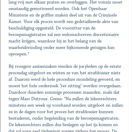
lang vrij met elkaar praten en overleggen. Het vonnis moet
omstandig gemotiveerd worden. Ook het Openbaar
Ministerie en de griffier maken deel uit van de Criminele
Kamer. Voor elk proces wordt een gedetailleerde akte van
beschuldiging opgesteld. De voorzitter van de
beroepsmagistraten zal een welomschreven discretionaire
macht krijgen, waardoor hij in het belang van de
waarheidsvinding onder meer bijkomende getuigen kan
oproepen."
Bij vroegere assisenzaken werden de juryleden op de eerste
procesdag uitgeloot en wisten ze van het strafdossier niets
af. Daarom werd de hele procedure mondeling gevoerd, en
moest het hele onderzoek "ter zitting" worden overgedaan.
Daardoor duurden sommige processen maanden, zoals dat
tegen Marc Dutroux. Geens: "Nu zullen de lekenrechters
minstens een week op voorhand worden uitgeloot en zullen
ze in de dagen voor het proces het strafdossier kunnen
bestuderen, onder begeleiding van de beroepsmagistraten.
De lekenrechters zullen dus beslagen op het ijs komen en
dat zal voor veel tijdswinst zorgen tijdens het proces. De