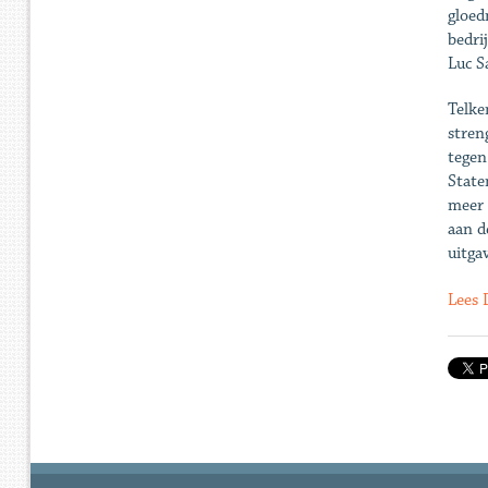
gloed
bedri
Luc S
Telke
stren
tegen
State
meer 
aan d
uitga
Lees 