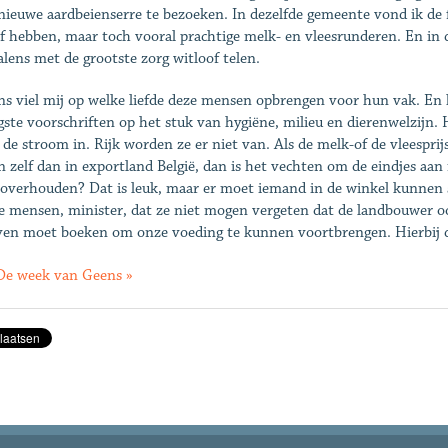
nieuwe aardbeienserre te bezoeken. In dezelfde gemeente vond ik de 
jf hebben, maar toch vooral prachtige melk- en vleesrunderen. En in
alens met de grootste zorg witloof telen.
ns viel mij op welke liefde deze mensen opbrengen voor hun vak. En 
gste voorschriften op het stuk van hygiëne, milieu en dierenwelzijn. 
 de stroom in. Rijk worden ze er niet van. Als de melk-of de vleesprij
n zelf dan in exportland België, dan is het vechten om de eindjes aa
overhouden? Dat is leuk, maar er moet iemand in de winkel kunnen s
e mensen, minister, dat ze niet mogen vergeten dat de landbouwer 
ven moet boeken om onze voeding te kunnen voortbrengen. Hierbij d
De week van Geens »