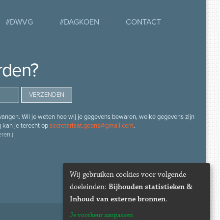
#DWVG
#DAGKOEN
CONTACT
rden?
angen. Wil je weten hoe wij je gegevens bewaren, welke gegevens zijn
g kan je terecht op
secretariaat.geens@gmail.com
.
ren.)
Wij gebruiken cookies voor volgende
doeleinden:
Bijhouden statistieken &
Inhoud van externe bronnen
.
Je voorkeur aanpassen