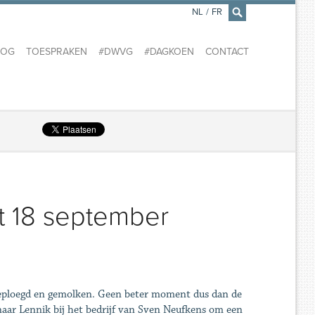
NL
/
FR
×
LOG
TOESPRAKEN
#DWVG
#DAGKOEN
CONTACT
t 18 september
 geploegd en gemolken. Geen beter moment dus dan de
aar Lennik bij het bedrijf van Sven Neufkens om een