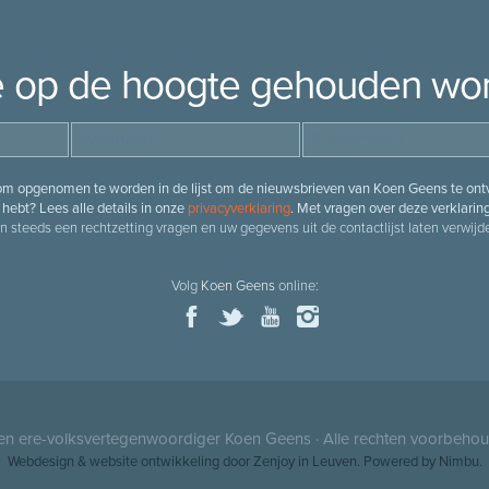
je op de hoogte gehouden wo
 om opgenomen te worden in de lijst om de nieuwsbrieven van Koen Geens te ontv
hebt? Lees alle details in onze
privacyverklaring
. Met vragen over deze verklarin
n steeds een rechtzetting vragen en uw gegevens uit de contactlijst laten verwijde
Volg
Koen Geens
online:
 en ere-volksvertegenwoordiger
Koen Geens
· Alle rechten voorbeho
Webdesign
&
website ontwikkeling
door
Zenjoy in Leuven
. Powered by
Nimbu
.