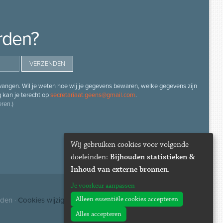
rden?
angen. Wil je weten hoe wij je gegevens bewaren, welke gegevens zijn
g kan je terecht op
secretariaat.geens@gmail.com
.
ren.)
Wij gebruiken cookies voor volgende
doeleinden:
Bijhouden statistieken &
Inhoud van externe bronnen
.
Je voorkeur aanpassen
Alleen essentiële cookies accepteren
uden ·
Cookies wijzigen
Alles accepteren