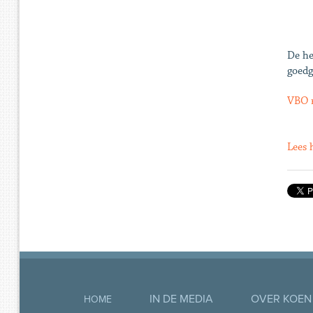
De he
goedg
VBO r
Lees h
IN DE MEDIA
OVER KOEN
HOME