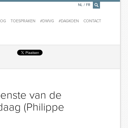
NL
/
FR
×
LOG
TOESPRAKEN
#DWVG
#DAGKOEN
CONTACT
ienste van de
aag (Philippe