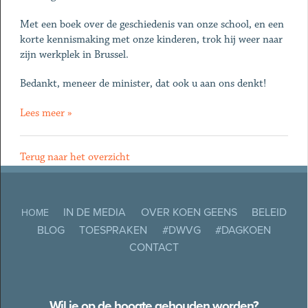
Met een boek over de geschiedenis van onze school, en een
korte kennismaking met onze kinderen, trok hij weer naar
zijn werkplek in Brussel.
Bedankt, meneer de minister, dat ook u aan ons denkt!
Lees meer »
Terug naar het overzicht
IN DE MEDIA
OVER KOEN GEENS
BELEID
HOME
BLOG
TOESPRAKEN
#DWVG
#DAGKOEN
CONTACT
Wil je op de hoogte gehouden worden?